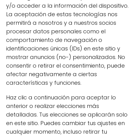
y/o acceder a la información del dispositivo.
en algunas galletas o panes rústicos.
La aceptación de estas tecnologías nos
Cada tipo de harina tiene sus propios usos y
permitirá a nosotros y a nuestros socios
propiedades, por lo que es importante elegir
procesar datos personales como el
la que se adapte mejor a tus necesidades
comportamiento de navegación o
culinarias y nutricionales.
identificaciones únicas (IDs) en este sitio y
mostrar anuncios (no-) personalizados. No
consentir o retirar el consentimiento, puede
¿Para qué sirve la harina de
afectar negativamente a ciertas
avena integral en la cocina?
características y funciones.
La harina de avena integral es un ingrediente
Haz clic a continuación para aceptar lo
versátil que se puede utilizar en diversas
anterior o realizar elecciones más
preparaciones culinarias. Su uso no se limita a
detalladas. Tus elecciones se aplicarán solo
la repostería; también puede ser un excelente
en este sitio. Puedes cambiar tus ajustes en
sustituto de la harina de trigo en muchas
cualquier momento, incluso retirar tu
recetas. Esto la convierte en una opción ideal