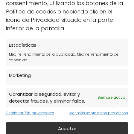
consentimiento, utilizando los botones de la
para quienes buscan recetas sin gluten.
Política de cookies o haciendo clic en el
icono de Privacidad situado en la parte
Además, esta harina se puede utilizar para
inferior de la pantalla.
espesar salsas o sopas, aportando un sabor
y textura únicos. También es comúnmente
Estadísticas
utilizada en batidos y smoothies para
Medir el rendimiento de la publicidad, Medir el rendimiento del
aumentar el contenido de fibra y proteínas.
contenido.
Marketing
Garantizar la seguridad, evitar y
Siempre activo
detectar fraudes, y eliminar fallos.
Gestionar 736 proveedores
Leer más sobre estos propósitos
Aceptar