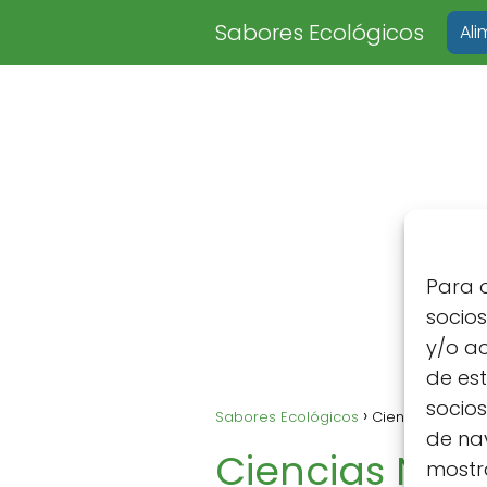
Sabores Ecológicos
Al
Para o
socio
y/o ac
de est
socio
Sabores Ecológicos
Ciencias Natura
de nav
Ciencias Natu
mostra