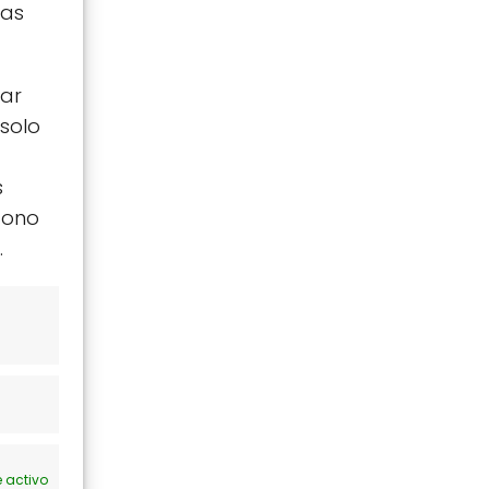
tas
zar
 solo
s
icono
.
 activo