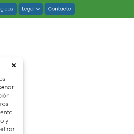
ógicas
Legal
Contacto
os
cenar
ción
tros
iento
io y
etirar