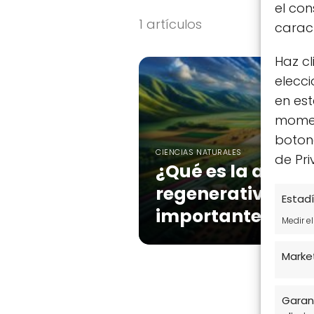
el co
1 artículos
caract
Haz cl
elecci
en est
moment
botone
CIENCIAS NATURALES
de Pri
¿Qué es la agricu
regenerativa y p
Estadí
importante?
Medir e
Marke
Garant