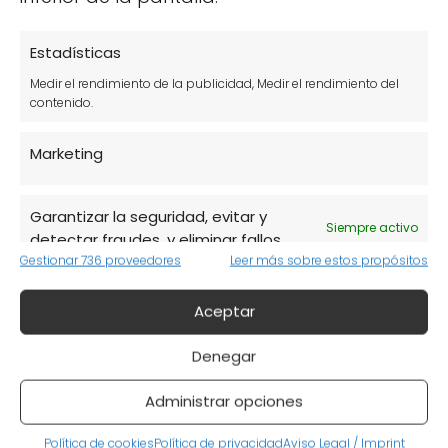
Estadísticas
Medir el rendimiento de la publicidad, Medir el rendimiento del
contenido.
Marketing
PRODUCTOS PARA BEBÉS Y NIÑOS
Juegos ecológicos para
PROD
Garantizar la seguridad, evitar y
niños: 8 actividades
Pr
Siempre activo
detectar fraudes, y eliminar fallos.
divertidas y educativas
pa
Gestionar 736 proveedores
Leer más sobre estos propósitos
Aceptar
Denegar
Administrar opciones
Política de cookies
Política de privacidad
Aviso Legal / Imprint