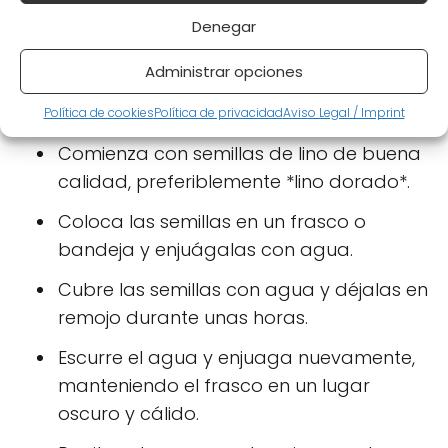
de lino?
Denegar
Germinar semillas de lino es un proceso
Administrar opciones
sencillo que puedes hacer en casa. Aquí te
dejamos los pasos básicos:
Política de cookies
Política de privacidad
Aviso Legal / Imprint
Comienza con semillas de lino de buena
calidad, preferiblemente *lino dorado*.
Coloca las semillas en un frasco o
bandeja y enjuágalas con agua.
Cubre las semillas con agua y déjalas en
remojo durante unas horas.
Escurre el agua y enjuaga nuevamente,
manteniendo el frasco en un lugar
oscuro y cálido.