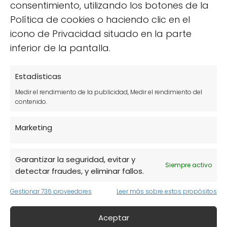
consentimiento, utilizando los botones de la
Cocción:
Algunas personas prefieren
Política de cookies o haciendo clic en el
cocinar las semillas antes de
icono de Privacidad situado en la parte
consumirlas, aunque el proceso de
inferior de la pantalla.
germinación ya reduce los antinutrientes
presentes.
Estadísticas
Medir el rendimiento de la publicidad, Medir el rendimiento del
En general, el *lino germinado* es un alimento
contenido.
seguro y muy beneficioso, pero siempre es
recomendable consultar a un profesional de
Marketing
la salud si tienes alguna condición médica
especifica o si estás embarazada.
Garantizar la seguridad, evitar y
Siempre activo
detectar fraudes, y eliminar fallos.
¿Cómo se realiza la
Gestionar 736 proveedores
Leer más sobre estos propósitos
germinación de las semillas
Aceptar