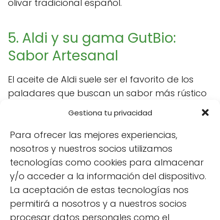
olivar tradicional español.
5. Aldi y su gama GutBio:
Sabor Artesanal
El aceite de Aldi suele ser el favorito de los
paladares que buscan un sabor más rústico
y persistente. Es perfecto para tomar en
Gestiona tu privacidad
crudo sobre una tostada de
pan de
sarraceno
.
Para ofrecer las mejores experiencias,
nosotros y nuestros socios utilizamos
tecnologías como cookies para almacenar
Resumen de Selección 2026
y/o acceder a la información del dispositivo.
La aceptación de estas tecnologías nos
permitirá a nosotros y a nuestros socios
Tu opción
procesar datos personales como el