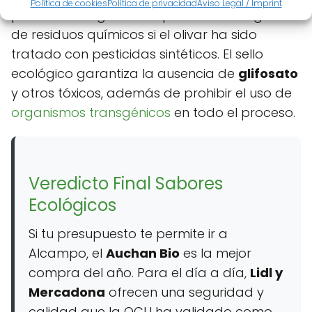
Política de cookies
Política de privacidad
Aviso Legal / Imprint
puede ser "Virgen Extra" pero estar cargado
de residuos químicos si el olivar ha sido
tratado con pesticidas sintéticos. El sello
ecológico garantiza la ausencia de
glifosato
y otros tóxicos, además de prohibir el uso de
organismos transgénicos
en todo el proceso.
Veredicto Final Sabores
Ecológicos
Si tu presupuesto te permite ir a
Alcampo, el
Auchan Bio
es la mejor
compra del año. Para el día a día,
Lidl y
Mercadona
ofrecen una seguridad y
calidad que la OCU ha validado como