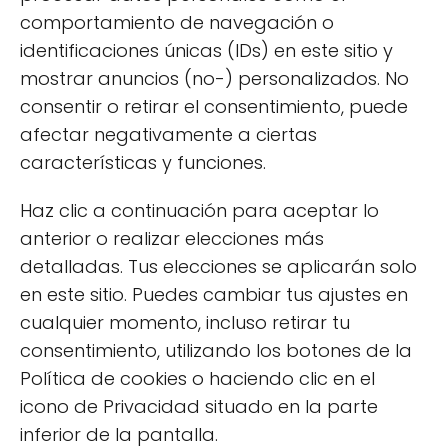
Si buscas...
es...
Puntos OCU
comportamiento de navegación o
identificaciones únicas (IDs) en este sitio y
Máxima
Alcampo Bio
91
Calidad
mostrar anuncios (no-) personalizados. No
consentir o retirar el consentimiento, puede
Mejor Precio
Lidl Bio
90
afectar negativamente a ciertas
Organic
características y funciones.
Disponibilid
Mercadona
89
Haz clic a continuación para aceptar lo
ad
Bio
anterior o realizar elecciones más
detalladas. Tus elecciones se aplicarán solo
en este sitio. Puedes cambiar tus ajustes en
cualquier momento, incluso retirar tu
consentimiento, utilizando los botones de la
🏺 El secreto está en la
Política de cookies o haciendo clic en el
conservación
icono de Privacidad situado en la parte
inferior de la pantalla.
Incluso el mejor aceite del mundo se