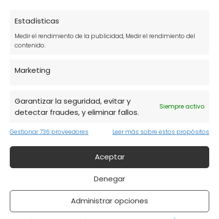
oxida si le da la luz. Para mantener el
Estadísticas
sabor y los antioxidantes intactos, te
Medir el rendimiento de la publicidad, Medir el rendimiento del
recomendamos usar una
aceitera de
contenido.
acero inoxidable o cristal oscuro
que
bloquee los rayos UV:
Marketing
Ver Aceiteras Profesionales en
Garantizar la seguridad, evitar y
Siempre activo
Amazon
detectar fraudes, y eliminar fallos.
Gestionar 736 proveedores
Leer más sobre estos propósitos
Aceptar
Diferencia entre Virgen Extra y
Denegar
Ecológico
Administrar opciones
Es vital no confundir términos. Un aceite