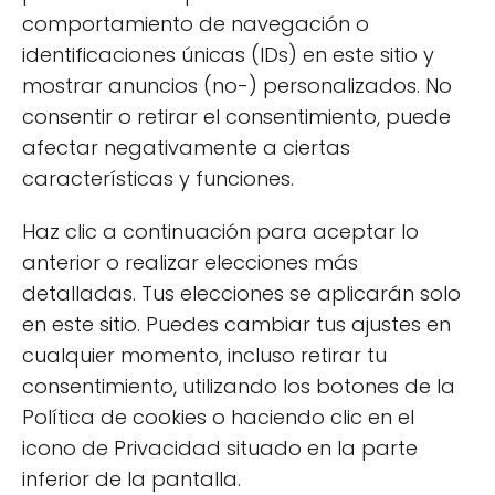
comportamiento de navegación o
identificaciones únicas (IDs) en este sitio y
SUPL
mostrar anuncios (no-) personalizados. No
💊
consentir o retirar el consentimiento, puede
Ec
afectar negativamente a ciertas
De
características y funciones.
SUPLEMENTOS ECOLÓGICOS
Cómo tomar polen de
Be
Haz clic a continuación para aceptar lo
abeja correctamente
Es
anterior o realizar elecciones más
detalladas. Tus elecciones se aplicarán solo
en este sitio. Puedes cambiar tus ajustes en
cualquier momento, incluso retirar tu
consentimiento, utilizando los botones de la
Política de cookies o haciendo clic en el
icono de Privacidad situado en la parte
inferior de la pantalla.