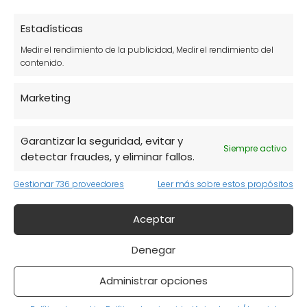
Estadísticas
Estearato de magnesio: usos y
Medir el rendimiento de la publicidad, Medir el rendimiento del
contenido.
propiedades
Marketing
Garantizar la seguridad, evitar y
Siempre activo
detectar fraudes, y eliminar fallos.
Gestionar 736 proveedores
Leer más sobre estos propósitos
Aceptar
Cartílago de tiburón: propiedades y
Denegar
beneficios
Administrar opciones
Spirulina, espirulina bio y mucho más: