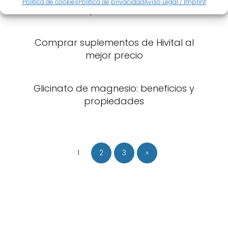
Política de cookies
Política de privacidad
Aviso Legal / Imprint
todo lo que necesitas saber
Comprar suplementos de Hivital al
mejor precio
Glicinato de magnesio: beneficios y
propiedades
1
2
3
»