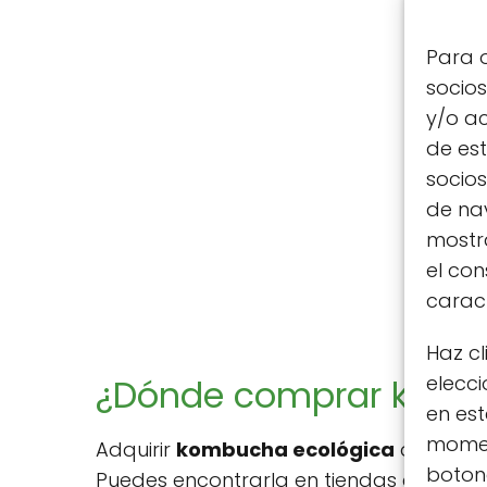
Para o
socio
y/o ac
de est
socio
de nav
mostra
el co
caract
Haz cl
elecci
¿Dónde comprar kombu
en est
moment
Adquirir
kombucha ecológica
de calida
botone
Puedes encontrarla en tiendas especia