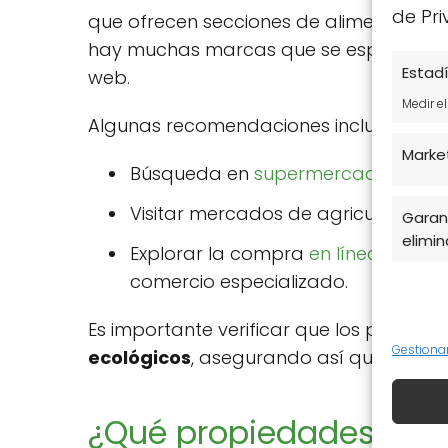
de Pri
que ofrecen secciones de alimentos sal
hay muchas marcas que se especializan
Estadí
web.
Medir e
Algunas recomendaciones incluyen:
Marke
Búsqueda en
supermercados ecol
Visitar mercados de agricultores d
Garant
elimina
Explorar la compra
en línea a tra
comercio especializado.
Es importante verificar que los produ
Gestiona
ecológicos
, asegurando así que estás
¿Qué propiedades tien