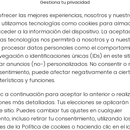
Gestiona tu privacidad
frecer las mejores experiencias, nosotros y nuestr
s utilizamos tecnologías como cookies para alma
ceder a la información del dispositivo. La acepta
as tecnologías nos permitirá a nosotros y a nues
s procesar datos personales como el comportam
egación o identificaciones únicas (IDs) en este sit
r anuncios (no-) personalizados. No consentir o r
nsentimiento, puede afectar negativamente a cier
erísticas y funciones.
ic a continuación para aceptar lo anterior o reali
ones más detalladas. Tus elecciones se aplicarán
cha ecológica de calidad?
e sitio. Puedes cambiar tus ajustes en cualquier
o, incluso retirar tu consentimiento, utilizando lo
d es esencial para disfrutar de sus beneficios.
s de la Política de cookies o haciendo clic en el 
lizadas de productos ecológicos, supermercados