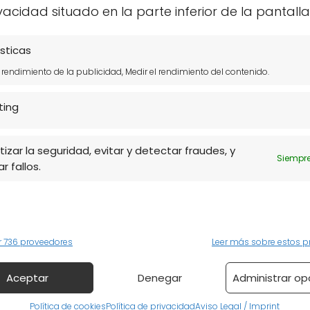
vacidad situado en la parte inferior de la pantalla
udables, o incluso en mercados locales. También
 en la venta de kombucha a través de sus sitios
sticas
l rendimiento de la publicidad, Medir el rendimiento del contenido.
ting
ógicos
o tiendas de alimentos saludables.
onde se ofrecen productos locales.
izar la seguridad, evitar y detectar fraudes, y
Siempre
r fallos.
vés de tiendas como Amazon
o plataformas de
ctos que compres contengan ingredientes
100%
r 736 proveedores
Leer más sobre estos p
 obteniendo una bebida de calidad.
Aceptar
Denegar
Administrar op
e la kombucha ecológica?
Política de cookies
Política de privacidad
Aviso Legal / Imprint