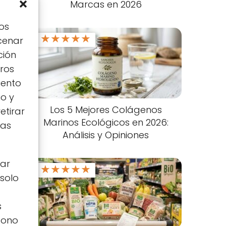
Marcas en 2026
os
★
★
★
★
★
cenar
ción
tros
iento
io y
Los 5 Mejores Colágenos
etirar
Marinos Ecológicos en 2026:
tas
Análisis y Opiniones
zar
★
★
★
★
★
 solo
s
icono