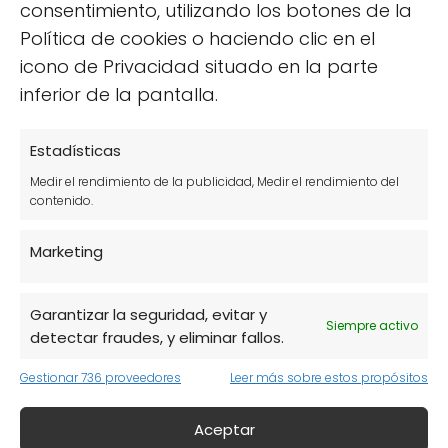
como la diabetes y enfermedades
consentimiento, utilizando los botones de la
cardíacas.
Política de cookies o haciendo clic en el
icono de Privacidad situado en la parte
Mejora de la salud mental:
Algunos
inferior de la pantalla.
estudios sugieren que ciertos alimentos
pueden influir en la expresión de genes
Estadísticas
relacionados con el estado de ánimo y
la función cognitiva.
Medir el rendimiento de la publicidad, Medir el rendimiento del
contenido.
Apoyo a la salud digestiva:
Muchos
alimentos epigenéticos son ricos en fibra
Marketing
y nutrientes que benefician la microbiota
intestinal, impactando así la salud
Garantizar la seguridad, evitar y
Siempre activo
general.
detectar fraudes, y eliminar fallos.
En resumen, los alimentos epigenéticos no
Gestionar 736 proveedores
Leer más sobre estos propósitos
solo son esenciales para una dieta
Aceptar
equilibrada, sino que también ofrecen un