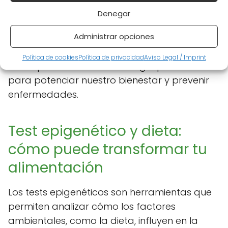
enfoque innovador para mejorar nuestra
Denegar
salud a través de la modulación de la
Administrar opciones
expresión genética. Incorporar una variedad
de estos alimentos en nuestra alimentación
Política de cookies
Política de privacidad
Aviso Legal / Imprint
diaria puede ser una estrategia poderosa
para potenciar nuestro bienestar y prevenir
enfermedades.
Test epigenético y dieta:
cómo puede transformar tu
alimentación
Los tests epigenéticos son herramientas que
permiten analizar cómo los factores
ambientales, como la dieta, influyen en la