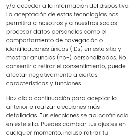
Té verde:
Fuente de epigalocatequina
y/o acceder a la información del dispositivo.
galato (EGCG), que se ha demostrado
La aceptación de estas tecnologías nos
que tiene efectos epigenéticos
permitirá a nosotros y a nuestros socios
favorables en la salud cardiovascular.
procesar datos personales como el
Cúrcuma:
Contiene curcumina, que
comportamiento de navegación o
puede modificar la expresión de genes
identificaciones únicas (IDs) en este sitio y
relacionados con la inflamación y el
mostrar anuncios (no-) personalizados. No
cáncer.
consentir o retirar el consentimiento, puede
afectar negativamente a ciertas
Los beneficios de consumir alimentos
características y funciones.
epigenéticos son diversos y pueden incluir:
Haz clic a continuación para aceptar lo
Reducción del riesgo de
anterior o realizar elecciones más
enfermedades crónicas:
Al influir en la
detalladas. Tus elecciones se aplicarán solo
regulación de genes, estos alimentos
en este sitio. Puedes cambiar tus ajustes en
pueden ayudar a prevenir afecciones
cualquier momento, incluso retirar tu