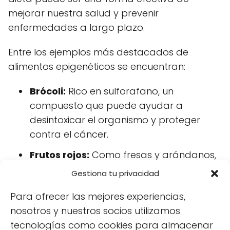
mejorar nuestra salud y prevenir
enfermedades a largo plazo.
Entre los ejemplos más destacados de
alimentos epigenéticos se encuentran:
Brócoli:
Rico en sulforafano, un
compuesto que puede ayudar a
desintoxicar el organismo y proteger
contra el cáncer.
Frutos rojos:
Como fresas y arándanos,
que contienen antioxidantes y
Gestiona tu privacidad
compuestos antiinflamatorios que
Para ofrecer las mejores experiencias,
afectan positivamente la expresión
nosotros y nuestros socios utilizamos
genética.
tecnologías como cookies para almacenar