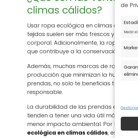
de Pri
climas cálidos?
Estadí
Usar ropa ecológica en climas cálidos t
Medir e
tejidos suelen ser más frescos y transp
corporal. Adicionalmente, la ropa ecoló
Marke
que contribuye a la conservación del m
Además, muchas marcas de ropa ecológi
Garant
producción que minimizan la huella de ca
elimina
prendas, no solo te beneficias tú, si
responsable.
La durabilidad de las prendas ecológica
Gestiona
tienden a tener una vida útil más larga,
menor impacto ambiental. Por lo tanto, 
ecológica en climas cálidos
, es evide