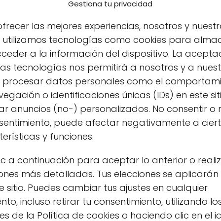
Gestiona tu privacidad
frecer las mejores experiencias, nosotros y nuestr
s utilizamos tecnologías como cookies para alma
ceder a la información del dispositivo. La acepta
as tecnologías nos permitirá a nosotros y a nues
s procesar datos personales como el comportam
egación o identificaciones únicas (IDs) en este sit
r anuncios (no-) personalizados. No consentir o r
nsentimiento, puede afectar negativamente a cier
erísticas y funciones.
hasta el impacto ambiental de su producción,
ic a continuación para aceptar lo anterior o reali
scubrir las características de diferentes tejido
ones más detalladas. Tus elecciones se aplicarán
abilidad.
e sitio. Puedes cambiar tus ajustes en cualquier
o, incluso retirar tu consentimiento, utilizando lo
de usar ropa ecológica en
s de la Política de cookies o haciendo clic en el 