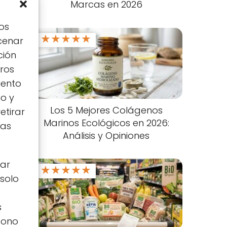
Marcas en 2026
os
★
★
★
★
★
cenar
ción
tros
iento
io y
Los 5 Mejores Colágenos
etirar
Marinos Ecológicos en 2026:
tas
Análisis y Opiniones
zar
★
★
★
★
★
s
 solo
s
icono