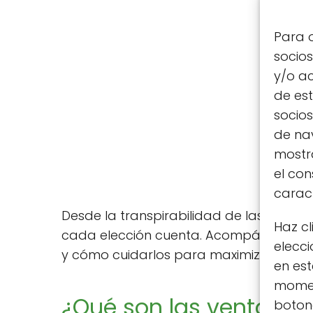
Para o
socio
y/o ac
de est
socio
de nav
mostra
el co
caract
Desde la transpirabilidad de las telas 
Haz cl
cada elección cuenta. Acompáñanos a de
elecci
y cómo cuidarlos para maximizar su dur
en est
moment
¿Qué son las ventajas 
botone