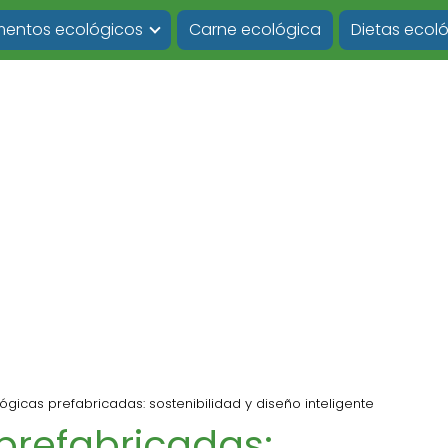
imentos ecológicos
Carne ecológica
Dietas ecol
gicas prefabricadas: sostenibilidad y diseño inteligente
prefabricadas: