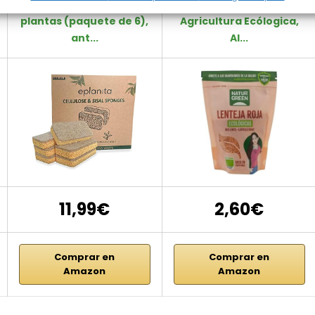
naturales a base de
Rojas Bio, 500 g,
plantas (paquete de 6),
Agricultura Ecólogica,
ant...
Al...
11,99€
2,60€
Comprar en
Comprar en
Amazon
Amazon