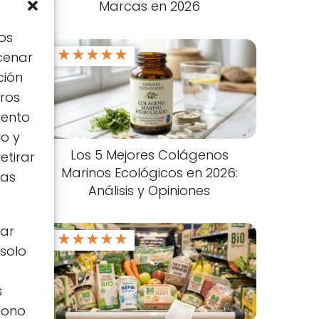
Marcas en 2026
os
★
★
★
★
★
cenar
ción
tros
iento
io y
Los 5 Mejores Colágenos
etirar
Marinos Ecológicos en 2026:
tas
Análisis y Opiniones
zar
★
★
★
★
★
 solo
s
icono