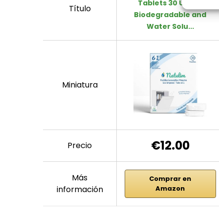
Tablets 30 Uses –
Título
Biodegradable and
Water Solu...
Miniatura
€12.00
Precio
Más
Comprar en
información
Amazon