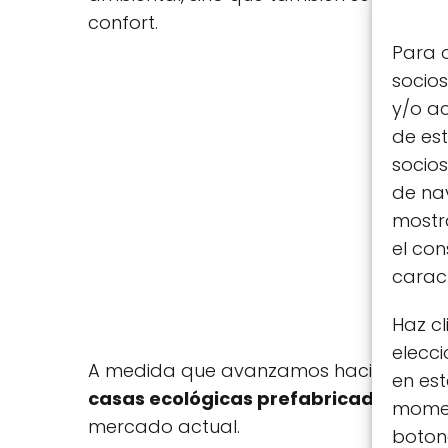
confort.
Para o
socio
y/o ac
de est
socio
de nav
mostra
el co
caract
Haz cl
elecci
A medida que avanzamos hacia un futur
en est
casas ecológicas prefabricadas
repre
moment
mercado actual.
botone