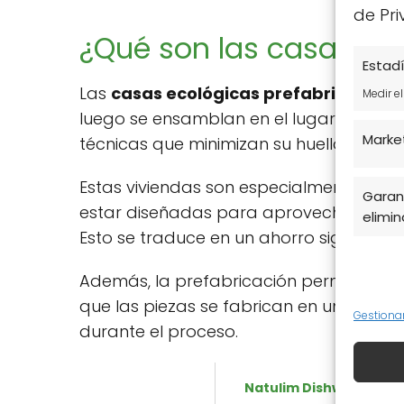
de Pri
¿Qué son las casas ec
Estadí
Las
casas ecológicas prefabricadas
s
Medir e
luego se ensamblan en el lugar deseado
Marke
técnicas que minimizan su huella de ca
Estas viviendas son especialmente valor
Garant
estar diseñadas para aprovechar al máx
elimina
Esto se traduce en un ahorro significati
Además, la prefabricación permite un m
que las piezas se fabrican en un entorn
Gestiona
durante el proceso.
Natulim Dishwasher