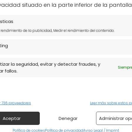
vacidad situado en la parte inferior de la pantalla
ológicas prefabricadas?
sticas
on estructuras que se construyen en fábricas y
l rendimiento de la publicidad, Medir el rendimiento del contenido.
. Están diseñadas con materiales sostenibles y
ting
rbono.
adas por su eficiencia energética, ya que suelen
izar la seguridad, evitar y detectar fraudes, y
Siempre
imo la luz natural y los recursos renovables.
r fallos.
vo en el consumo energético.
ayor control de calidad en la construcción, ya
o controlado, reduciendo errores y desperdicios
r 736 proveedores
Leer más sobre estos p
Aceptar
Denegar
Administrar op
eplanita Esponjas
NaturGreen - Lentejas
Política de cookies
Política de privacidad
Aviso Legal / Imprint