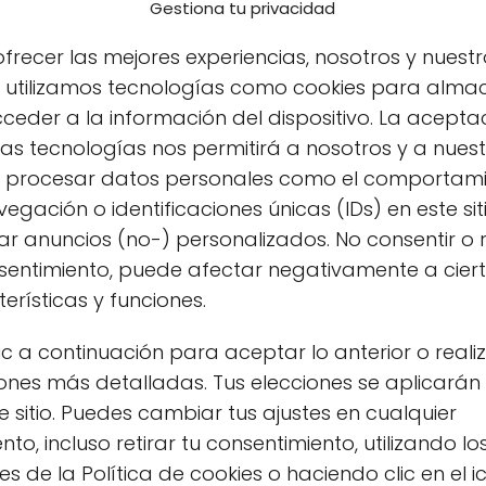
Gestiona tu privacidad
frecer las mejores experiencias, nosotros y nuestr
s utilizamos tecnologías como cookies para alma
ceder a la información del dispositivo. La acepta
as tecnologías nos permitirá a nosotros y a nues
s procesar datos personales como el comportam
egación o identificaciones únicas (IDs) en este sit
r anuncios (no-) personalizados. No consentir o r
nsentimiento, puede afectar negativamente a cier
erísticas y funciones.
ic a continuación para aceptar lo anterior o reali
ones más detalladas. Tus elecciones se aplicarán
o más sostenible, es esencial entender cómo las
e sitio. Puedes cambiar tus ajustes en cualquier
sentan una alternativa viable y accesible en el
o, incluso retirar tu consentimiento, utilizando lo
s de la Política de cookies o haciendo clic en el 