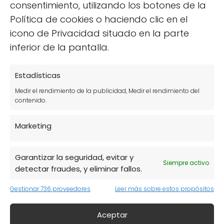
consentimiento, utilizando los botones de la
tipo de opciones facilita que los padres
Política de cookies o haciendo clic en el
introduzcan alimentos saludables en la dieta
icono de Privacidad situado en la parte
infantil.
inferior de la pantalla.
Cinco razones para elegir
Estadísticas
comida ecológica para niños
Medir el rendimiento de la publicidad, Medir el rendimiento del
contenido.
Elegir
comida ecológica para niños
puede
Marketing
ser una decisión transformadora. Aquí hay
cinco razones clave para hacerlo:
Garantizar la seguridad, evitar y
Siempre activo
detectar fraudes, y eliminar fallos.
Nutrición superior:
Los alimentos
orgánicos suelen contener más
Gestionar 736 proveedores
Leer más sobre estos propósitos
vitaminas y minerales.
Aceptar
Menos químicos:
Al evitar plaguicidas,