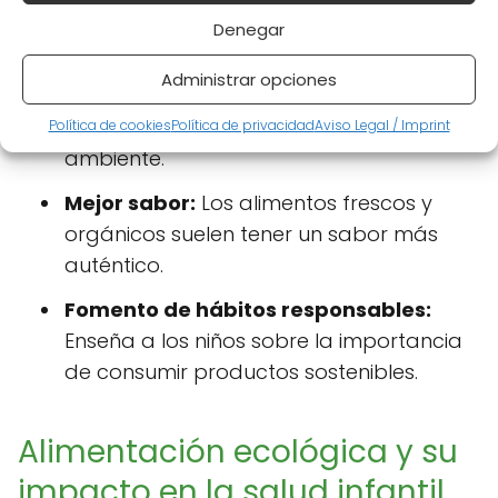
se protege la salud de los niños.
Denegar
Apoyo a la agricultura sostenible:
Al
Administrar opciones
elegir productos ecológicos, se
contribuye al cuidado del medio
Política de cookies
Política de privacidad
Aviso Legal / Imprint
ambiente.
Mejor sabor:
Los alimentos frescos y
orgánicos suelen tener un sabor más
auténtico.
Fomento de hábitos responsables:
Enseña a los niños sobre la importancia
de consumir productos sostenibles.
Alimentación ecológica y su
impacto en la salud infantil