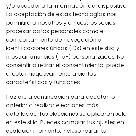
y/o acceder a la información del dispositivo.
niños. Algunos ejemplos incluyen:
La aceptación de estas tecnologías nos
Frutas y verduras:
Manzanas, plátanos,
permitirá a nosotros y a nuestros socios
zanahorias y espinacas son excelentes
procesar datos personales como el
opciones.
comportamiento de navegación o
identificaciones únicas (IDs) en este sitio y
Cereales integrales:
Avena y arroz
mostrar anuncios (no-) personalizados. No
integral son fuentes saludables de
consentir o retirar el consentimiento, puede
energía.
afectar negativamente a ciertas
Proteínas:
Huevos y carne de animales
características y funciones.
criados de manera ecológica.
Haz clic a continuación para aceptar lo
Además, las marcas como Yammy ofrecen
anterior o realizar elecciones más
productos como potitos y galletas
detalladas. Tus elecciones se aplicarán solo
ecológicas, que son nutritivas y están
en este sitio. Puedes cambiar tus ajustes en
diseñadas específicamente para satisfacer
cualquier momento, incluso retirar tu
las necesidades de los más pequeños. Este