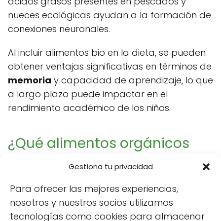
ácidos grasos presentes en pescados y
nueces ecológicas ayudan a la formación de
conexiones neuronales.
Al incluir alimentos bio en la dieta, se pueden
obtener ventajas significativas en términos de
memoria
y capacidad de aprendizaje, lo que
a largo plazo puede impactar en el
rendimiento académico de los niños.
¿Qué alimentos orgánicos
pueden introducirse en la
Gestiona tu privacidad
dieta infantil?
Para ofrecer las mejores experiencias,
nosotros y nuestros socios utilizamos
Existen diversos alimentos ecológicos que son
tecnologías como cookies para almacenar
ideales para incorporar en la dieta de los