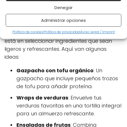
veganos para combatir el
Denegar
calor estival?
Administrar opciones
Combatir el calor estival con
platos veganos
Política de cookies
Política de privacidad
Aviso Legal / Imprint
puede ser sencillo y muy gratificante. La clave
está en seleccionar ingredientes que sean
ligeros y refrescantes. Aquí van algunas
ideas:
Gazpacho con tofu orgánico
: Un
gazpacho que incluye pequeños trozos
de tofu para añadir proteína.
Wraps de verduras
: Envuelve tus
verduras favoritas en una tortilla integral
para un almuerzo refrescante.
Ensaladas de frutas
: Combina