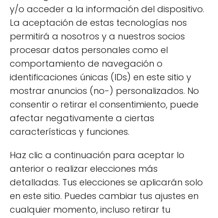
y/o acceder a la información del dispositivo.
Ensalada mediterránea
: Mezcla
La aceptación de estas tecnologías nos
garbanzos, tomate, pepino, aceitunas y
permitirá a nosotros y a nuestros socios
un toque de limón.
procesar datos personales como el
comportamiento de navegación o
Helados caseros
: Prepara helados
identificaciones únicas (IDs) en este sitio y
utilizando pulpa de frutas y un poco de
mostrar anuncios (no-) personalizados. No
leche vegetal.
consentir o retirar el consentimiento, puede
Estas recetas son perfectas para aquellos
afectar negativamente a ciertas
días en los que no tienes ganas de cocinar,
características y funciones.
pero quieres disfrutar de una comida
Haz clic a continuación para aceptar lo
deliciosa y saludable.
anterior o realizar elecciones más
detalladas. Tus elecciones se aplicarán solo
en este sitio. Puedes cambiar tus ajustes en
cualquier momento, incluso retirar tu