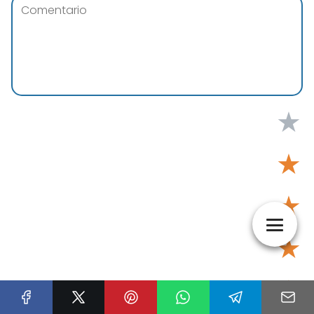
★
★
★
★
★