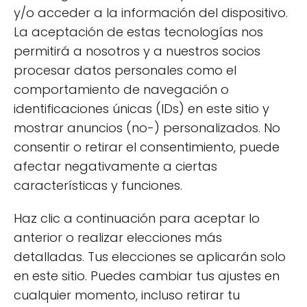
Pontevedra: opciones para
y/o acceder a la información del dispositivo.
familias
La aceptación de estas tecnologías nos
permitirá a nosotros y a nuestros socios
Pontevedra cuenta con diversas granjas
procesar datos personales como el
escuela que son perfectas para disfrutar de
comportamiento de navegación o
un día en familia. Estas granjas ofrecen una
identificaciones únicas (IDs) en este sitio y
gama de actividades únicas y experiencias
mostrar anuncios (no-) personalizados. No
que atraen tanto a niños como a adultos.
consentir o retirar el consentimiento, puede
afectar negativamente a ciertas
Una de las más reconocidas es la Casa
características y funciones.
Grande de Xanceda, donde las familias
pueden participar en actividades
Haz clic a continuación para aceptar lo
relacionadas con la
agricultura ecológica
y
anterior o realizar elecciones más
el cuidado de los animales. Aquí, se
detalladas. Tus elecciones se aplicarán solo
promueve un estilo de vida sostenible y se
en este sitio. Puedes cambiar tus ajustes en
enseña a los visitantes sobre la producción
cualquier momento, incluso retirar tu
de alimentos.