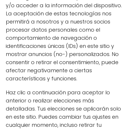
y/o acceder a la información del dispositivo.
pero igualmente veganos. Aquí hay algunas
La aceptación de estas tecnologías nos
sugerencias que seguramente los dejarán
permitirá a nosotros y a nuestros socios
boquiabiertos.
procesar datos personales como el
Albóndigas veganas con sabor a mar:
Estas
comportamiento de navegación o
albóndigas están hechas con algas y
identificaciones únicas (IDs) en este sitio y
garbanzos, y son perfectas como aperitivo.
mostrar anuncios (no-) personalizados. No
Puedes acompañarlas con una salsa de
consentir o retirar el consentimiento, puede
tahini.
afectar negativamente a ciertas
características y funciones.
Pasta cremosa con calabacines:
Con solo
unos pocos ingredientes, puedes hacer una
Haz clic a continuación para aceptar lo
salsa cremosa a base de anacardos que
anterior o realizar elecciones más
combina perfectamente con la pasta y los
detalladas. Tus elecciones se aplicarán solo
calabacines salteados.
en este sitio. Puedes cambiar tus ajustes en
cualquier momento, incluso retirar tu