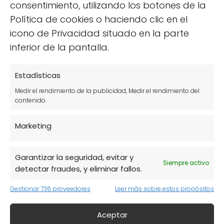
Tarta de frutas de temporada:
Utiliza una
consentimiento, utilizando los botones de la
base de galletas veganas y rellénala con
Política de cookies o haciendo clic en el
crema de anacardos, decorando con frutas
icono de Privacidad situado en la parte
frescas como fresas y melocotones.
inferior de la pantalla.
Estadísticas
Medir el rendimiento de la publicidad, Medir el rendimiento del
contenido.
Marketing
Garantizar la seguridad, evitar y
Siempre activo
detectar fraudes, y eliminar fallos.
Gestionar 736 proveedores
Leer más sobre estos propósitos
Aceptar