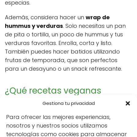
especias.
Además, considera hacer un
wrap de
hummus y verduras
. Solo necesitas un pan
de pita o tortilla, un poco de hummus y tus
verduras favoritas. Enrolla, corta y listo.
También puedes hacer batidos utilizando
frutas de temporada, que son perfectos
para un desayuno o un snack refrescante.
¿Qué recetas veganas
sorprenderán a tus
Gestiona tu privacidad
invitados?
Para ofrecer las mejores experiencias,
nosotros y nuestros socios utilizamos
Si deseas impresionar a tus invitados,
tecnologías como cookies para almacenar
considera preparar platos más elaborados