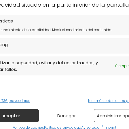
s tiendas ecológicas en
vacidad situado en la parte inferior de la pantalla
sticas
l rendimiento de la publicidad, Medir el rendimiento del contenido.
tiendas ecológicas
que se destacan por su
stenibles. Entre ellas, se encuentran:
ting
na amplia gama de productos 100% BIO, con un
le.
izar la seguridad, evitar y detectar fraudes, y
Siempre
r fallos.
edad de productos,
Naturtable
es ideal para
anas y veganas.
logo que incluye desde alimentos hasta
r 736 proveedores
Leer más sobre estos p
por su surtido de productos bio y su ambiente
Aceptar
Denegar
Administrar op
pras tranquilamente.
Política de cookies
Política de privacidad
Aviso Legal / Imprint