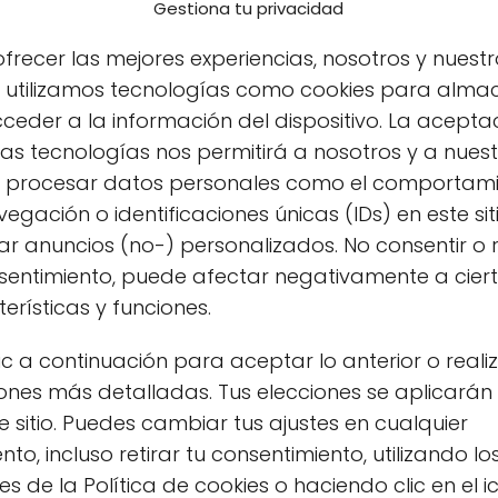
Gestiona tu privacidad
frecer las mejores experiencias, nosotros y nuestr
s utilizamos tecnologías como cookies para alma
ceder a la información del dispositivo. La acepta
as tecnologías nos permitirá a nosotros y a nues
s procesar datos personales como el comportam
egación o identificaciones únicas (IDs) en este sit
r anuncios (no-) personalizados. No consentir o r
nsentimiento, puede afectar negativamente a cier
erísticas y funciones.
ic a continuación para aceptar lo anterior o reali
os ecológicos en Madrid centro
, este artículo
ones más detalladas. Tus elecciones se aplicarán
 principales tiendas, los tipos de productos que
e sitio. Puedes cambiar tus ajustes en cualquier
tu vida diaria.
o, incluso retirar tu consentimiento, utilizando lo
s de la Política de cookies o haciendo clic en el 