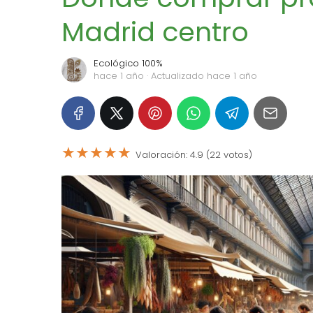
Madrid centro
Ecológico 100%
hace 1 año
· Actualizado hace 1 año
★
★
★
★
★
Valoración: 4.9 (22 votos)