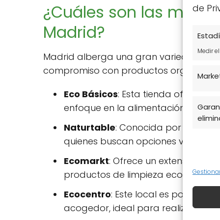
¿Cuáles son las mejore
de Pri
Madrid?
Estadí
Medir e
Madrid alberga una gran variedad de
compromiso con productos orgánicos y so
Marke
Eco Básicos
: Esta tienda ofrece u
enfoque en la alimentación saludab
Garant
elimina
Naturtable
: Conocida por su vari
quienes buscan opciones vegetari
Ecomarkt
: Ofrece un extenso catá
Gestiona
productos de limpieza ecológicos.
Ecocentro
: Este local es popular 
acogedor, ideal para realizar com