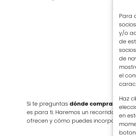
Para o
socio
y/o ac
de est
socio
de nav
mostra
el co
caract
Haz cl
Si te preguntas
dónde comprar product
elecci
es para ti. Haremos un recorrido por las
en est
ofrecen y cómo puedes incorporarlos en 
moment
botone