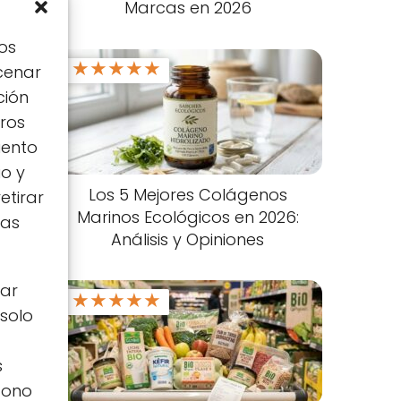
Marcas en 2026
os
★
★
★
★
★
cenar
ción
tros
iento
io y
Los 5 Mejores Colágenos
etirar
Marinos Ecológicos en 2026:
tas
Análisis y Opiniones
zar
★
★
★
★
★
 solo
s
icono