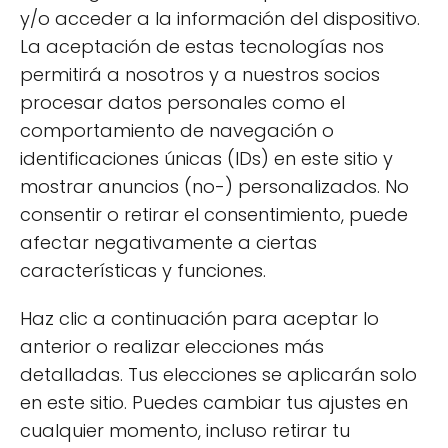
y/o acceder a la información del dispositivo.
La aceptación de estas tecnologías nos
permitirá a nosotros y a nuestros socios
procesar datos personales como el
comportamiento de navegación o
identificaciones únicas (IDs) en este sitio y
Recetas deliciosas con
mostrar anuncios (no-) personalizados. No
consentir o retirar el consentimiento, puede
macarrones de espelta
afectar negativamente a ciertas
características y funciones.
Los
macarrones de espelta
son una
alternativa nutritiva y deliciosa a la pasta
Haz clic a continuación para aceptar lo
tradicional. Este tipo de pasta, elaborada a
anterior o realizar elecciones más
partir de espelta, un antiguo grano que se
detalladas. Tus elecciones se aplicarán solo
cultiva desde hace miles de años, es rica en
en este sitio. Puedes cambiar tus ajustes en
proteínas, fibra y minerales. A continuación, te
cualquier momento, incluso retirar tu
presentamos algunas recetas irresistibles que