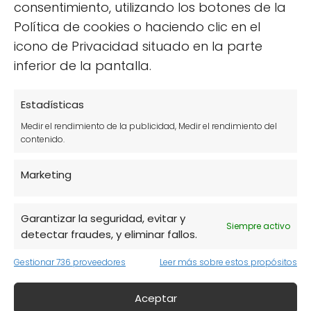
consentimiento, utilizando los botones de la
puedes preparar con macarrones de
Política de cookies o haciendo clic en el
espelta, perfectas para cualquier ocasión.
icono de Privacidad situado en la parte
inferior de la pantalla.
Una opción sencilla y sabrosa es la ensalada
de macarrones de espelta con verduras
Estadísticas
asadas. Esta receta no solo es colorida, sino
que también es muy saludable. Para
Medir el rendimiento de la publicidad, Medir el rendimiento del
contenido.
prepararla, necesitarás:
Marketing
Macarrones de espelta cocidos
Verduras asadas (pimientos, calabacín,
Garantizar la seguridad, evitar y
berenjena)
Siempre activo
detectar fraudes, y eliminar fallos.
Aceite de oliva virgen extra
Gestionar 736 proveedores
Leer más sobre estos propósitos
Vinagre balsámico
Aceptar