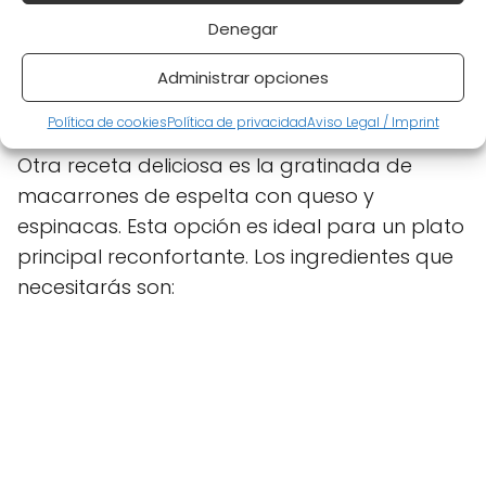
Sal y pimienta al gusto
Denegar
Mezcla todos los ingredientes y tendrás una
Administrar opciones
ensalada perfecta para un almuerzo ligero o
como acompañamiento en una cena.
Política de cookies
Política de privacidad
Aviso Legal / Imprint
Otra receta deliciosa es la gratinada de
macarrones de espelta con queso y
espinacas. Esta opción es ideal para un plato
principal reconfortante. Los ingredientes que
necesitarás son: