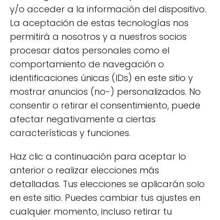
ambiente. Esto no solo beneficia al planeta,
y/o acceder a la información del dispositivo.
sino que también asegura un futuro más
La aceptación de estas tecnologías nos
saludable para las próximas generaciones.
permitirá a nosotros y a nuestros socios
procesar datos personales como el
Diferencias entre carne
comportamiento de navegación o
identificaciones únicas (IDs) en este sitio y
convencional y carne
mostrar anuncios (no-) personalizados. No
ecológica
consentir o retirar el consentimiento, puede
afectar negativamente a ciertas
características y funciones.
Haz clic a continuación para aceptar lo
anterior o realizar elecciones más
detalladas. Tus elecciones se aplicarán solo
en este sitio. Puedes cambiar tus ajustes en
cualquier momento, incluso retirar tu