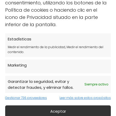
consentimiento, utilizando los botones de la
Política de cookies o haciendo clic en el
La carne ecológica y la carne convencional
icono de Privacidad situado en la parte
se diferencian en varios aspectos
inferior de la pantalla.
fundamentales que afectan tanto la calidad
del producto como su impacto en la salud y
Estadísticas
el medio ambiente. Mientras que la carne
Medir el rendimiento de la publicidad, Medir el rendimiento del
convencional proviene de animales criados
contenido.
en condiciones más industrializadas, la carne
ecológica se produce bajo normas estrictas
Marketing
que garantizan un trato más humano y un
uso limitado de aditivos químicos. Esto se
Garantizar la seguridad, evitar y
Siempre activo
traduce en un producto más natural y
detectar fraudes, y eliminar fallos.
saludable para el consumidor.
Gestionar 736 proveedores
Leer más sobre estos propósitos
Una de las principales diferencias radica
Aceptar
en la alimentación de los animales
. En la