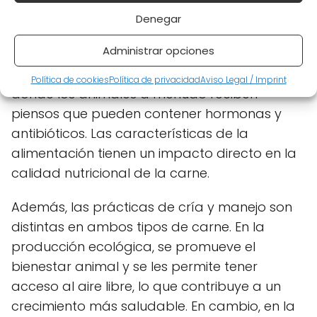
producción de carne ecológica, los animales
Denegar
son alimentados con forrajes orgánicos y
Administrar opciones
granos sin pesticidas ni fertilizantes sintéticos.
Esto contrasta con la carne convencional,
Política de cookies
Política de privacidad
Aviso Legal / Imprint
donde los animales a menudo reciben
piensos que pueden contener hormonas y
antibióticos. Las características de la
alimentación tienen un impacto directo en la
calidad nutricional de la carne.
Además, las prácticas de cría y manejo son
distintas en ambos tipos de carne. En la
producción ecológica, se promueve el
bienestar animal y se les permite tener
acceso al aire libre, lo que contribuye a un
crecimiento más saludable. En cambio, en la