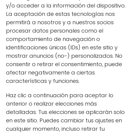
arcilla pueden ayudar a controlar el exceso
y/o acceder a la información del dispositivo.
de sebo. Es fundamental que elijas productos
La aceptación de estas tecnologías nos
que no obstruyan los poros y que sean
permitirá a nosotros y a nuestros socios
adecuados para tu tipo de piel.
procesar datos personales como el
comportamiento de navegación o
En general, los productos que contienen
identificaciones únicas (IDs) en este sitio y
ingredientes naturales como el aloe vera son
mostrar anuncios (no-) personalizados. No
excelentes para calmar y equilibrar la piel,
consentir o retirar el consentimiento, puede
independientemente de su tipo. Siempre
afectar negativamente a ciertas
verifica que cuenten con certificaciones que
características y funciones.
respalden su calidad.
Haz clic a continuación para aceptar lo
¿Por qué es importante elegir
anterior o realizar elecciones más
detalladas. Tus elecciones se aplicarán solo
cosméticos sin químicos?
en este sitio. Puedes cambiar tus ajustes en
La elección de cosméticos sin químicos es
cualquier momento, incluso retirar tu