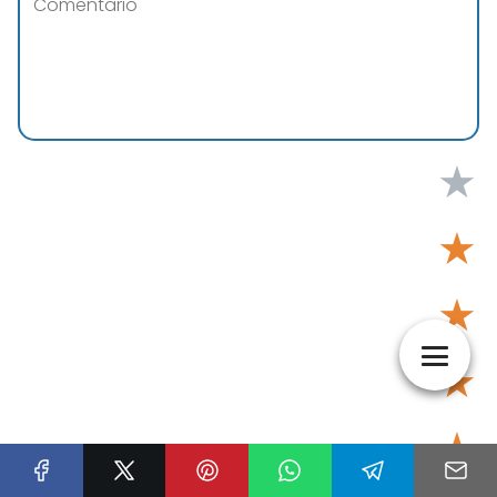
★
★
★
★
★
Tu puntuación:
Útil