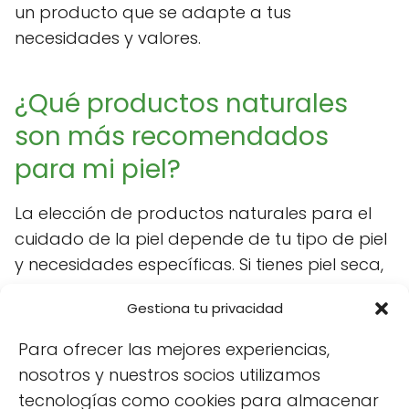
un producto que se adapte a tus
necesidades y valores.
¿Qué productos naturales
son más recomendados
para mi piel?
La elección de productos naturales para el
cuidado de la piel depende de tu tipo de piel
y necesidades específicas. Si tienes piel seca,
busca productos que contengan
Gestiona tu privacidad
ingredientes hidratantes
como el aceite de
jojoba o la manteca de karité.
Para ofrecer las mejores experiencias,
nosotros y nuestros socios utilizamos
Para piel grasa, los productos con té verde o
tecnologías como cookies para almacenar