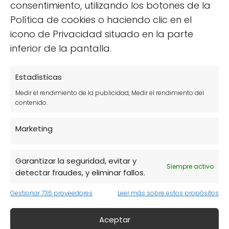
vital para proteger la salud de tu piel. Muchos
consentimiento, utilizando los botones de la
productos convencionales contienen
Política de cookies o haciendo clic en el
sustancias que pueden causar irritación o
icono de Privacidad situado en la parte
reacciones alérgicas. Optar por cosméticos
inferior de la pantalla.
bio reduce el riesgo de estos efectos
adversos.
Estadísticas
Medir el rendimiento de la publicidad, Medir el rendimiento del
Además, los
ingredientes naturales
suelen
contenido.
ser más beneficiosos, ya que aportan
Marketing
nutrientes esenciales a la piel. Estos
ingredientes pueden mejorar la textura, la
hidratación y la apariencia general de tu piel.
Garantizar la seguridad, evitar y
Siempre activo
detectar fraudes, y eliminar fallos.
Gestionar 736 proveedores
Leer más sobre estos propósitos
Aceptar