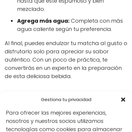
hasta que esté espumoso y bien
mezclado.
Agrega más agua:
Completa con más
agua caliente según tu preferencia.
Al final, puedes endulzar tu matcha al gusto o
disfrutarlo solo para apreciar su sabor
auténtico. Con un poco de práctica, te
convertirás en un experto en la preparación
de esta deliciosa bebida.
¿Cuáles son las propiedades
Gestiona tu privacidad
del té matcha?
Para ofrecer las mejores experiencias,
nosotros y nuestros socios utilizamos
El té matcha es conocido por sus numerosas
tecnologías como cookies para almacenar
propiedades beneficiosas. Aquí algunos de