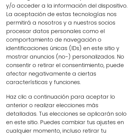
y/o acceder a la información del dispositivo.
los más destacados:
La aceptación de estas tecnologías nos
Antioxidantes:
El matcha contiene una
permitirá a nosotros y a nuestros socios
alta concentración de antioxidantes, que
procesar datos personales como el
ayudan a combatir el daño celular.
comportamiento de navegación o
identificaciones únicas (IDs) en este sitio y
Aumento de energía:
Gracias a su
mostrar anuncios (no-) personalizados. No
contenido de cafeína y L-teanina, el
consentir o retirar el consentimiento, puede
matcha proporciona un impulso de
afectar negativamente a ciertas
energía sostenido sin los picos y caídas
características y funciones.
asociados con el café.
Mejora del metabolismo:
Se ha
Haz clic a continuación para aceptar lo
demostrado que el consumo de matcha
anterior o realizar elecciones más
ayuda a aumentar la quema de grasas.
detalladas. Tus elecciones se aplicarán solo
en este sitio. Puedes cambiar tus ajustes en
Beneficios para la piel:
Sus propiedades
cualquier momento, incluso retirar tu
antiinflamatorias pueden ayudar a