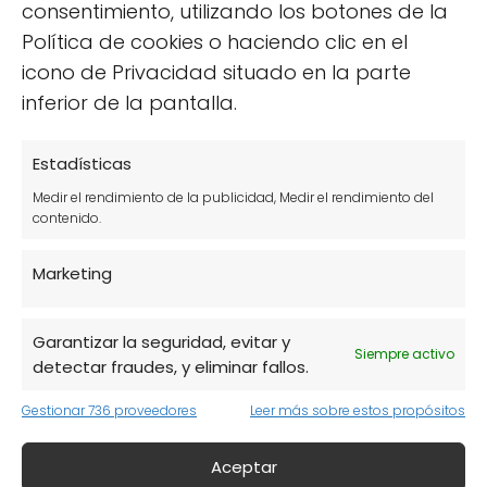
consentimiento, utilizando los botones de la
reducir el acné y mejorar la salud
Política de cookies o haciendo clic en el
general de la piel.
icono de Privacidad situado en la parte
inferior de la pantalla.
Además, el matcha también se sugiere para
mejorar la concentración y la memoria, lo
Estadísticas
que lo convierte en un aliado ideal para
estudiantes y profesionales.
Medir el rendimiento de la publicidad, Medir el rendimiento del
contenido.
Marketing
Garantizar la seguridad, evitar y
Siempre activo
detectar fraudes, y eliminar fallos.
Gestionar 736 proveedores
Leer más sobre estos propósitos
Aceptar