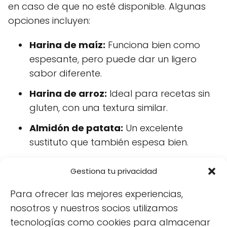
en caso de que no esté disponible. Algunas
opciones incluyen:
Harina de maíz:
Funciona bien como
espesante, pero puede dar un ligero
sabor diferente.
Harina de arroz:
Ideal para recetas sin
gluten, con una textura similar.
Almidón de patata:
Un excelente
sustituto que también espesa bien.
Es importante ajustar las cantidades al usar
Gestiona tu privacidad
sustitutos, ya que cada uno tiene
Para ofrecer las mejores experiencias,
propiedades diferentes que pueden afectar
nosotros y nuestros socios utilizamos
el resultado final de las recetas. Experimentar
tecnologías como cookies para almacenar
con diferentes tipos puede llevar a