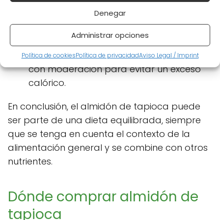
Bajo en nutrientes:
Aunque es una
Denegar
buena fuente de carbohidratos, carece
de muchas vitaminas y minerales.
Administrar opciones
Rico en calorías:
Debe ser consumido
Política de cookies
Política de privacidad
Aviso Legal / Imprint
con moderación para evitar un exceso
calórico.
En conclusión, el almidón de tapioca puede
ser parte de una dieta equilibrada, siempre
que se tenga en cuenta el contexto de la
alimentación general y se combine con otros
nutrientes.
Dónde comprar almidón de
tapioca