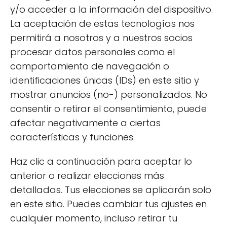
y/o acceder a la información del dispositivo.
descubrimientos culinarios interesantes.
La aceptación de estas tecnologías nos
permitirá a nosotros y a nuestros socios
Almidón de tapioca: ¿es sano
procesar datos personales como el
o malo?
comportamiento de navegación o
identificaciones únicas (IDs) en este sitio y
En general, el
almidón de tapioca
es
mostrar anuncios (no-) personalizados. No
considerado un ingrediente saludable,
consentir o retirar el consentimiento, puede
especialmente en comparación con otros
afectar negativamente a ciertas
almidones y harinas más refinados. Sin
características y funciones.
embargo, como con cualquier alimento, su
consumo debe ser moderado.
Haz clic a continuación para aceptar lo
anterior o realizar elecciones más
Algunos puntos a considerar sobre su salud
detalladas. Tus elecciones se aplicarán solo
son:
en este sitio. Puedes cambiar tus ajustes en
cualquier momento, incluso retirar tu