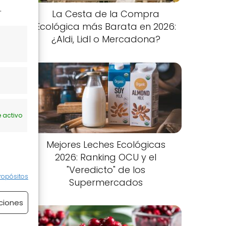
.
La Cesta de la Compra
Ecológica más Barata en 2026:
¿Aldi, Lidl o Mercadona?
 activo
Mejores Leches Ecológicas
2026: Ranking OCU y el
"Veredicto" de los
u
ropósitos
Supermercados
ciones