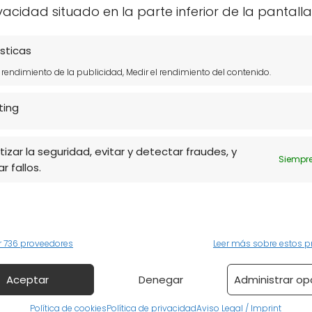
s sorprendentemente sencillo. Todo comienza con
vacidad situado en la parte inferior de la pantalla
entes. A continuación, te explicamos los pasos
sticas
l rendimiento de la publicidad, Medir el rendimiento del contenido.
rante unos minutos.
ting
 tamaños uniformes para una cocción
izar la seguridad, evitar y detectar fraudes, y
pecias favoritas para sazonar.
Siempre
r fallos.
 cocina durante aproximadamente 20 minutos,
ue también permite que las verduras mantengan s
r 736 proveedores
Leer más sobre estos p
ire utiliza muy poco aceite, lo que significa que
Aceptar
Denegar
Administrar op
Política de cookies
Política de privacidad
Aviso Legal / Imprint