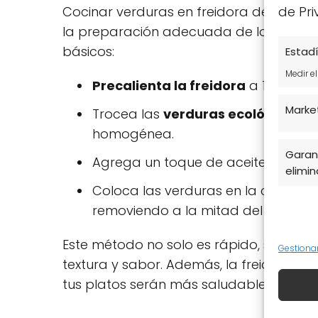
Cocinar verduras en freidora de aire e
de Pri
la preparación adecuada de los ingredi
básicos:
Estadí
Medir e
Precalienta la freidora
a 160ºC du
Marke
Trocea las
verduras ecológicas
en
homogénea.
Garant
Agrega un toque de aceite y tus es
elimina
Coloca las verduras en la cesta y
removiendo a la mitad del tiempo.
Este método no solo es rápido, sino q
Gestiona
textura y sabor. Además, la freidora de a
tus platos serán más saludables.