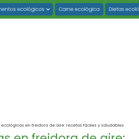
imentos ecológicos
Carne ecológica
Dietas ecol
ecológicas en freidora de aire: recetas fáciles y saludables
s en freidora de aire: