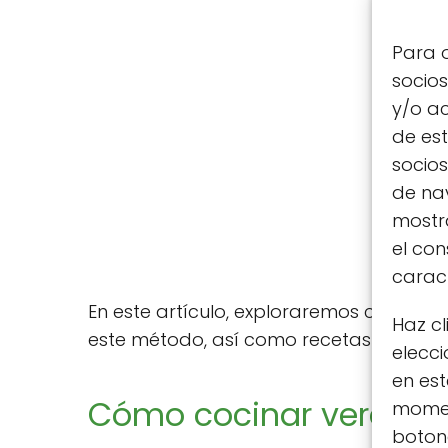
Para o
socio
y/o ac
de est
socio
de nav
mostra
el co
caract
En este artículo, exploraremos cómo coc
Haz cl
este método, así como recetas sencil
elecci
en est
Cómo cocinar verduras 
moment
botone