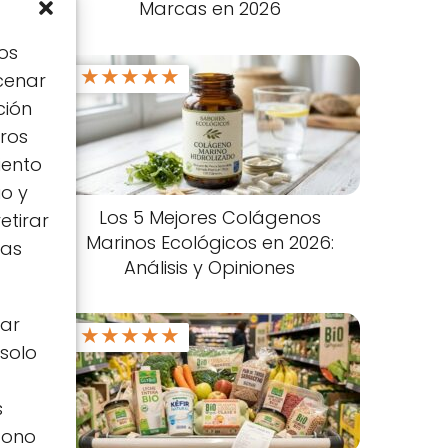
Marcas en 2026
os
★
★
★
★
★
cenar
ción
tros
iento
io y
Los 5 Mejores Colágenos
etirar
Marinos Ecológicos en 2026:
tas
Análisis y Opiniones
zar
★
★
★
★
★
 solo
s
icono