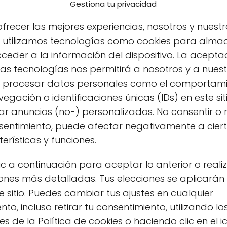
Gestiona tu privacidad
frecer las mejores experiencias, nosotros y nuestr
s utilizamos tecnologías como cookies para alma
ceder a la información del dispositivo. La acepta
as tecnologías nos permitirá a nosotros y a nues
s procesar datos personales como el comportam
egación o identificaciones únicas (IDs) en este sit
r anuncios (no-) personalizados. No consentir o r
nsentimiento, puede afectar negativamente a cier
erísticas y funciones.
inar verduras en freidora de aire, las ventajas de
ic a continuación para aceptar lo anterior o reali
las que puedes probar en casa. ¡Comencemos!
ones más detalladas. Tus elecciones se aplicarán
e sitio. Puedes cambiar tus ajustes en cualquier
en freidora de aire
o, incluso retirar tu consentimiento, utilizando lo
s de la Política de cookies o haciendo clic en el 