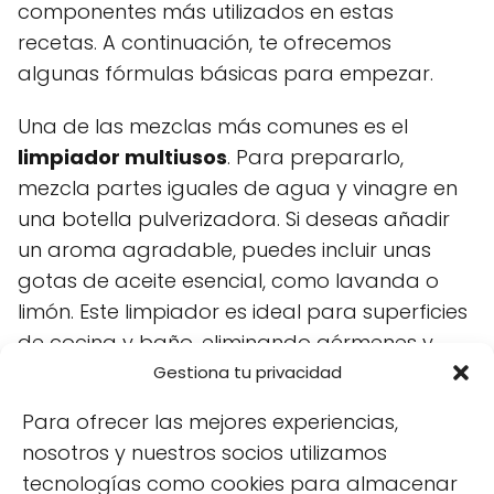
componentes más utilizados en estas
recetas. A continuación, te ofrecemos
algunas fórmulas básicas para empezar.
Una de las mezclas más comunes es el
limpiador multiusos
. Para prepararlo,
mezcla partes iguales de agua y vinagre en
una botella pulverizadora. Si deseas añadir
un aroma agradable, puedes incluir unas
gotas de aceite esencial, como lavanda o
limón. Este limpiador es ideal para superficies
de cocina y baño, eliminando gérmenes y
manchas de manera efectiva.
Gestiona tu privacidad
Para ofrecer las mejores experiencias,
Otra opción es el
limpiador de bicarbonato
nosotros y nuestros socios utilizamos
y limón
, perfecto para eliminar olores y
tecnologías como cookies para almacenar
manchas difíciles. Solo necesitas mezclar una