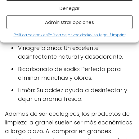
promoviendo un estilo de vida más sostenible.
Denegar
Algunas de las mejores opciones incluyen:
Administrar opciones
Jabón de castilla: Ideal para limpiar
múltiples superficies y biodegradable.
Política de cookies
Política de privacidad
Aviso Legal / Imprint
Vinagre blanco: Un excelente
desinfectante natural y desodorante.
Bicarbonato de sodio: Perfecto para
eliminar manchas y olores.
Limón: Su acidez ayuda a desinfectar y
dejar un aroma fresco.
Además de ser ecológicos, los productos de
limpieza a granel suelen ser más económicos
a largo plazo. Al comprar en grandes