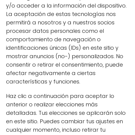
y/o acceder a la información del dispositivo.
taza de bicarbonato de sodio con el jugo de
La aceptación de estas tecnologías nos
un limón hasta formar una pasta. Aplica esta
permitirá a nosotros y a nuestros socios
mezcla en superficies como el fregadero o el
procesar datos personales como el
inodoro, deja actuar por unos minutos y
comportamiento de navegación o
luego enjuaga. Además de ser un excelente
identificaciones únicas (IDs) en este sitio y
limpiador, el bicarbonato también ayuda a
mostrar anuncios (no-) personalizados. No
desodorizar.
consentir o retirar el consentimiento, puede
Para aquellos que buscan un
detergente
afectar negativamente a ciertas
para ropa ecológico
, puedes crear uno con
características y funciones.
una barra de jabón natural rallada, que se
Haz clic a continuación para aceptar lo
mezcla con agua caliente hasta disolverse.
anterior o realizar elecciones más
Luego, añade una taza de bicarbonato de
detalladas. Tus elecciones se aplicarán solo
sodio y una taza de vinagre. Esta
en este sitio. Puedes cambiar tus ajustes en
combinación no solo limpiará tu ropa, sino
cualquier momento, incluso retirar tu
que también la dejará fresca y libre de