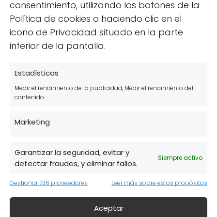
consentimiento, utilizando los botones de la
productos químicos dañinos. Prueba estas
Política de cookies o haciendo clic en el
recetas y contribuye a un hogar más
icono de Privacidad situado en la parte
saludable y sostenible.
inferior de la pantalla.
Las mejores opciones de
Estadísticas
productos de limpieza
Medir el rendimiento de la publicidad, Medir el rendimiento del
contenido.
ecológicos a granel
Marketing
Cuando se trata de elegir productos de
limpieza ecológicos a granel, hay varias
Garantizar la seguridad, evitar y
opciones que no solo son efectivas, sino
Siempre activo
detectar fraudes, y eliminar fallos.
también amigables con el medio ambiente.
Estos productos suelen estar disponibles en
Gestionar 736 proveedores
Leer más sobre estos propósitos
tiendas especializadas y pueden ayudar a
reducir el uso de envases plásticos,
Aceptar