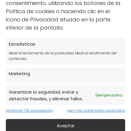
consentimiento, utilizando los botones de la
Estas ventajas son especialmente atractivas
Política de cookies o haciendo clic en el
para quienes buscan alternativas sostenibles
icono de Privacidad situado en la parte
para piscinas, ya que no solo impactan
inferior de la pantalla.
positivamente en el medio ambiente, sino que
también proporcionan un espacio de recreo
Estadísticas
saludable.
Medir el rendimiento de la publicidad, Medir el rendimiento del
contenido.
Tipos de piscinas naturales
Marketing
según su construcción
Garantizar la seguridad, evitar y
Existen varios tipos de piscinas naturales,
Siempre activo
detectar fraudes, y eliminar fallos.
cada una adaptada a diferentes
Gestionar 736 proveedores
Leer más sobre estos propósitos
necesidades y estilos de vida. Algunos de los
más comunes son:
Aceptar