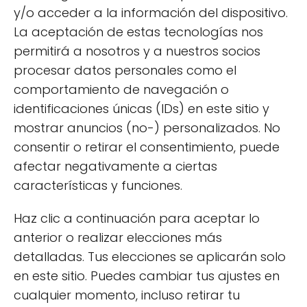
Reducción de productos químicos:
y/o acceder a la información del dispositivo.
Evitan el uso de cloro y otros productos
La aceptación de estas tecnologías nos
químicos, lo que es mejor para la salud y
permitirá a nosotros y a nuestros socios
el medio ambiente.
procesar datos personales como el
Biodiversidad:
Fomentan la vida
comportamiento de navegación o
acuática y las plantas autóctonas,
identificaciones únicas (IDs) en este sitio y
contribuyendo a la conservación de la
mostrar anuncios (no-) personalizados. No
fauna local.
consentir o retirar el consentimiento, puede
afectar negativamente a ciertas
Estética natural:
Se integran de manera
características y funciones.
armoniosa en el paisaje, ofreciendo una
estética que recuerda a los ambientes
Haz clic a continuación para aceptar lo
naturales.
anterior o realizar elecciones más
detalladas. Tus elecciones se aplicarán solo
Mantenimiento sostenible:
Requieren
en este sitio. Puedes cambiar tus ajustes en
menos intervenciones químicas, lo que
cualquier momento, incluso retirar tu
simplifica su mantenimiento.