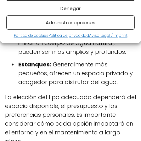
Piscinas de biofiltración:
Utilizan un filtro
Denegar
biológico para mantener el agua
purificada.
Administrar opciones
Lagos artificiales:
Diseñados para
Política de cookies
Política de privacidad
Aviso Legal / Imprint
imitar un cuerpo de agua natural,
pueden ser más amplios y profundos.
Estanques:
Generalmente más
pequeños, ofrecen un espacio privado y
acogedor para disfrutar del agua.
La elección del tipo adecuado dependerá del
espacio disponible, el presupuesto y las
preferencias personales. Es importante
considerar cómo cada opción impactará en
el entorno y en el mantenimiento a largo