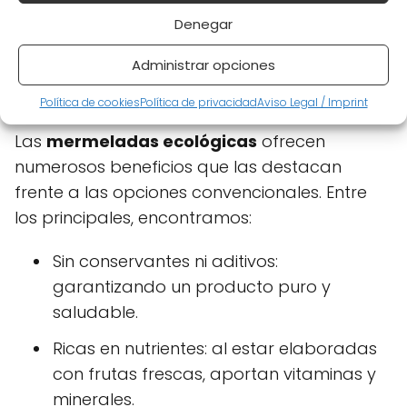
Denegar
¿Cuáles son los beneficios de
Administrar opciones
las mermeladas ecológicas?
Política de cookies
Política de privacidad
Aviso Legal / Imprint
Las
mermeladas ecológicas
ofrecen
numerosos beneficios que las destacan
frente a las opciones convencionales. Entre
los principales, encontramos:
Sin conservantes ni aditivos:
garantizando un producto puro y
saludable.
Ricas en nutrientes: al estar elaboradas
con frutas frescas, aportan vitaminas y
minerales.