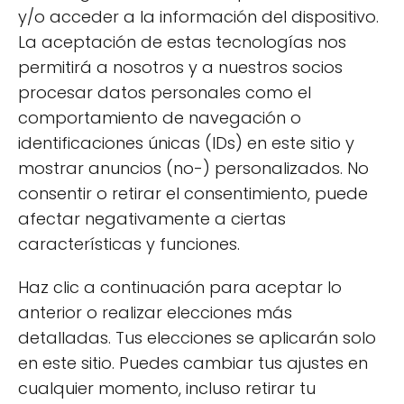
azúcar
se realiza siguiendo un proceso
y/o acceder a la información del dispositivo.
cuidadoso que prioriza la calidad de los
La aceptación de estas tecnologías nos
ingredientes. En lugar de azúcar, se utilizan
permitirá a nosotros y a nuestros socios
alternativas naturales como el jugo de fruta
procesar datos personales como el
o edulcorantes naturales. Esto permite
comportamiento de navegación o
mantener el sabor y la textura sin añadir
identificaciones únicas (IDs) en este sitio y
calorías vacías.
mostrar anuncios (no-) personalizados. No
consentir o retirar el consentimiento, puede
El primer paso en la elaboración implica
afectar negativamente a ciertas
seleccionar frutas frescas y maduras,
características y funciones.
asegurando que estén en su punto óptimo
de sabor. Luego, se realiza un proceso de
Haz clic a continuación para aceptar lo
cocción a baja temperatura que preserva los
anterior o realizar elecciones más
nutrientes y el sabor de la fruta. Por último, la
detalladas. Tus elecciones se aplicarán solo
mezcla se envasa en frascos que garantizan
en este sitio. Puedes cambiar tus ajustes en
su frescura.
cualquier momento, incluso retirar tu