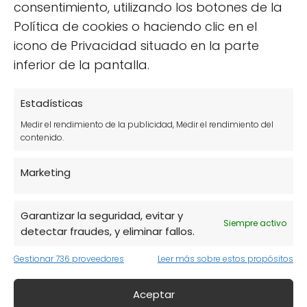
consentimiento, utilizando los botones de la
interesante para la salud cerebral a medida
Política de cookies o haciendo clic en el
que envejecemos.
icono de Privacidad situado en la parte
inferior de la pantalla.
Dónde comprar Melena de
León: opciones en Mercadona
Estadísticas
y Amazon
Medir el rendimiento de la publicidad, Medir el rendimiento del
contenido.
Si estás interesado en adquirir Melena de
Marketing
León, tienes varias opciones disponibles en el
mercado, incluidas tiendas físicas y
Garantizar la seguridad, evitar y
plataformas en línea. Mercadona, una de las
Siempre activo
detectar fraudes, y eliminar fallos.
cadenas de supermercados más populares
en España, ofrece una variedad de
Gestionar 736 proveedores
Leer más sobre estos propósitos
productos naturales, pero es importante
verificar si tienen Melena de León en su
Aceptar