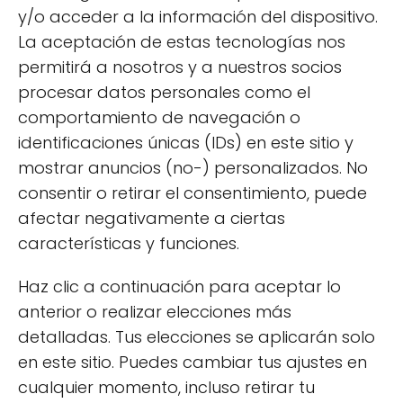
favorecer la salud del tracto
y/o acceder a la información del dispositivo.
gastrointestinal y aliviar problemas
La aceptación de estas tecnologías nos
como la gastritis.
permitirá a nosotros y a nuestros socios
procesar datos personales como el
Reducción del estrés y la ansiedad:
Su
comportamiento de navegación o
consumo puede promover un estado de
identificaciones únicas (IDs) en este sitio y
calma y bienestar mental.
mostrar anuncios (no-) personalizados. No
Por último, la Melena de león también se ha
consentir o retirar el consentimiento, puede
investigado por su potencial en el
afectar negativamente a ciertas
tratamiento de trastornos
características y funciones.
neurodegenerativos como el Alzheimer y el
Haz clic a continuación para aceptar lo
Parkinson. Aunque se necesita más
anterior o realizar elecciones más
investigación, los estudios preliminares
detalladas. Tus elecciones se aplicarán solo
sugieren que este hongo puede ofrecer
en este sitio. Puedes cambiar tus ajustes en
protección contra el deterioro cognitivo, lo
cualquier momento, incluso retirar tu
que lo convierte en un complemento