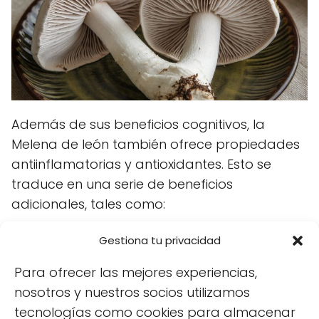
Además de sus beneficios cognitivos, la
Melena de león también ofrece propiedades
antiinflamatorias y antioxidantes. Esto se
traduce en una serie de beneficios
adicionales, tales como:
Mejora del sistema inmunológico:
Gestiona tu privacidad
Ayuda a fortalecer las defensas
Para ofrecer las mejores experiencias,
naturales del cuerpo.
nosotros y nuestros socios utilizamos
Apoyo en la salud digestiva:
Puede
tecnologías como cookies para almacenar