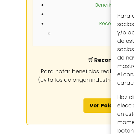
Beneficios demo
Contraind
Para o
Receta Exprés
socio
y/o ac
Pre
de est
socio
de nav
🛒 Recomendació
mostra
Para notar beneficios reales, el p
el co
(evita los de origen industrial). Est
caract
se
Haz cl
Ver Polen Ecol
elecci
en est
moment
botone