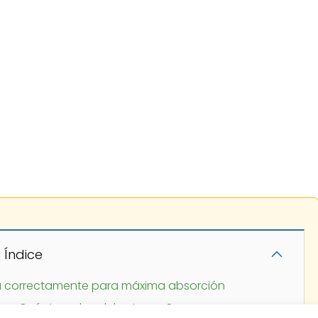
Índice
 correctamente para máxima absorción
a: ¿Cuánto polen debo tomar?