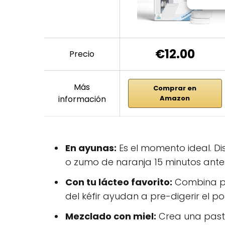
€12.00
Precio
Más
Comprar en
información
Amazon
En ayunas:
Es el momento ideal. D
o zumo de naranja 15 minutos ante
Con tu lácteo favorito:
Combina p
del kéfir ayudan a pre-digerir el p
Mezclado con miel:
Crea una pasta