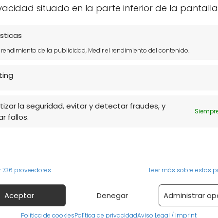
vacidad situado en la parte inferior de la pantalla
abeja correctamente para
sticas
l rendimiento de la publicidad, Medir el rendimiento del contenido.
 Para que el polen sea efectivo, debe ser
a cáscara de celulosa que nuestro estómago
ting
r forma de tomarlo es
diluido
.
izar la seguridad, evitar y detectar fraudes, y
Siempre
eplanita Esponjas
NaturGreen - Lentejas
r fallos.
naturales a base de
Rojas Bio, 500 g,
plantas (paquete de 6),
Agricultura Ecólogica,
ant...
Al...
r 736 proveedores
Leer más sobre estos p
Aceptar
Denegar
Administrar op
Política de cookies
Política de privacidad
Aviso Legal / Imprint