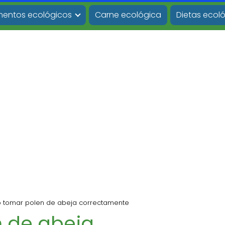
imentos ecológicos
Carne ecológica
Dietas ecol
tomar polen de abeja correctamente
 de abeja