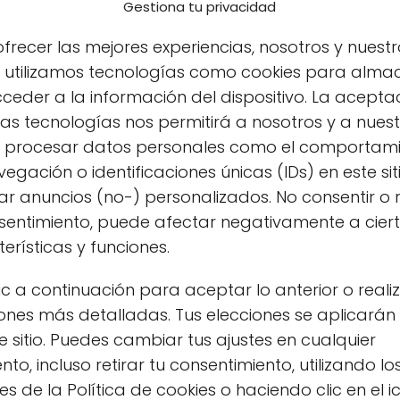
Gestiona tu privacidad
strados del polen ecológico
icaciones y seguridad
frecer las mejores experiencias, nosotros y nuestr
: Batido Energético No-GMO
s utilizamos tecnologías como cookies para alma
ceder a la información del dispositivo. La acepta
guntas Frecuentes
as tecnologías nos permitirá a nosotros y a nues
s procesar datos personales como el comportam
egación o identificaciones únicas (IDs) en este sit
n de Sabores Ecológicos:
r anuncios (no-) personalizados. No consentir o r
olen debe ser
ecológico y de origen nacional
nsentimiento, puede afectar negativamente a cier
e es el que nosotros utilizamos por su frescura y
erísticas y funciones.
cado en frío:
ic a continuación para aceptar lo anterior o reali
ógico Premium en Amazon
ones más detalladas. Tus elecciones se aplicarán
e sitio. Puedes cambiar tus ajustes en cualquier
o, incluso retirar tu consentimiento, utilizando lo
s de la Política de cookies o haciendo clic en el 