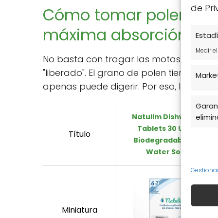
de Pri
Cómo tomar polen de 
máxima absorción
Estadí
Medir e
No basta con tragar las motas doradas.
"liberado". El grano de polen tiene un
Marke
apenas puede digerir. Por eso, la mejo
Garant
Natulim Dishwasher
elimina
Tablets 30 Uses –
Título
Biodegradable and
Water Solu...
Gestiona
Miniatura