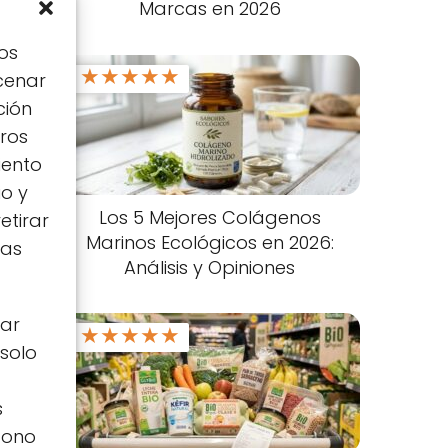
Marcas en 2026
os
★
★
★
★
★
cenar
ción
tros
iento
io y
Los 5 Mejores Colágenos
etirar
Marinos Ecológicos en 2026:
tas
Análisis y Opiniones
zar
★
★
★
★
★
 solo
s
icono