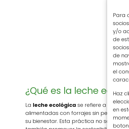
Para o
socio
y/o ac
de est
socio
de nav
mostra
el co
caract
¿Qué es la leche ecoló
Haz cl
elecci
La
leche ecológica
se refiere a aquell
en est
alimentadas con forrajes sin pesticidas
moment
su bienestar. Esta práctica no solo busc
botone