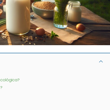
 ecológica?
a?