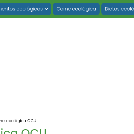
imentos ecológicos
Carne ecológica
Dietas ecol
che ecológica OCU
gica OCU