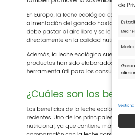
también promover la sostenibilidad amb
de Pri
En Europa, la leche ecológica está suje
Estadí
alimentación del ganado hasta los mét
debe pastar al aire libre y se le deben 
Medir e
directamente en la calidad nutricional d
Marke
Además, la leche ecológica suele conta
productos han sido elaborados bajo est
Garant
herramienta útil para los consumidore
elimina
¿Cuáles son los benefi
Gestiona
Los beneficios de la leche ecológica so
recientes. Uno de los principales
benefic
nutricional, ya que contiene más ácido
comparación con la leche convencional