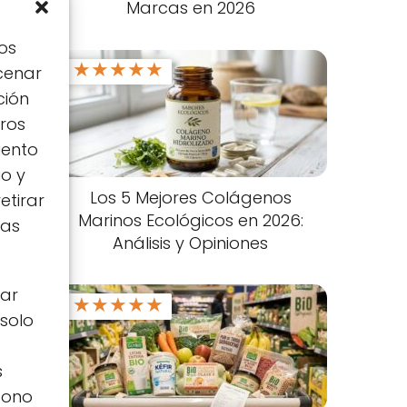
Marcas en 2026
os
★
★
★
★
★
cenar
ción
tros
iento
io y
Los 5 Mejores Colágenos
etirar
Marinos Ecológicos en 2026:
tas
Análisis y Opiniones
zar
★
★
★
★
★
 solo
s
icono