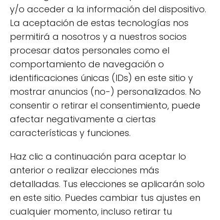
y/o acceder a la información del dispositivo.
Si estás buscando ideas para regalar
kits
La aceptación de estas tecnologías nos
creativos ecológicos
, aquí hay algunas
permitirá a nosotros y a nuestros socios
sugerencias que seguramente serán bien
procesar datos personales como el
recibidas:
comportamiento de navegación o
identificaciones únicas (IDs) en este sitio y
mostrar anuncios (no-) personalizados. No
consentir o retirar el consentimiento, puede
afectar negativamente a ciertas
características y funciones.
Haz clic a continuación para aceptar lo
anterior o realizar elecciones más
detalladas. Tus elecciones se aplicarán solo
en este sitio. Puedes cambiar tus ajustes en
cualquier momento, incluso retirar tu