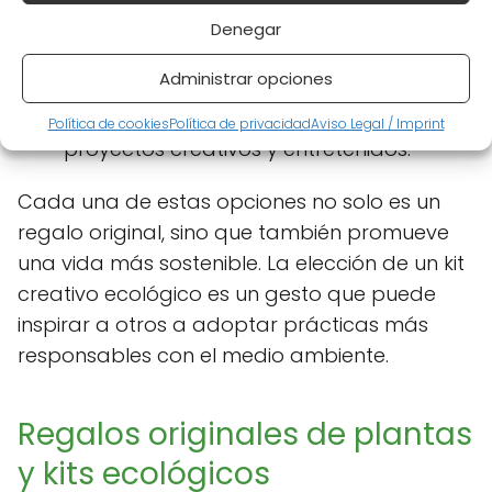
quienes buscan cuidar su piel con
Denegar
productos naturales y ecológicos.
Administrar opciones
Kits de manualidades recicladas:
Utilizan materiales reciclados para crear
Política de cookies
Política de privacidad
Aviso Legal / Imprint
proyectos creativos y entretenidos.
Cada una de estas opciones no solo es un
regalo original, sino que también promueve
una vida más sostenible. La elección de un kit
creativo ecológico es un gesto que puede
inspirar a otros a adoptar prácticas más
responsables con el medio ambiente.
Regalos originales de plantas
y kits ecológicos