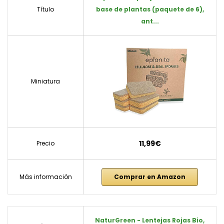
Título
base de plantas (paquete de 6),
ant...
Miniatura
11,99€
Precio
Más información
Comprar en Amazon
NaturGreen - Lentejas Rojas Bio,