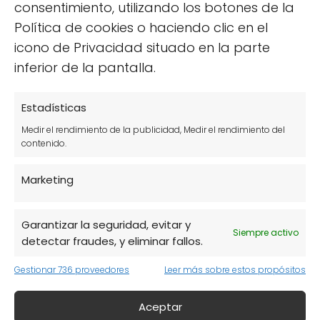
consentimiento, utilizando los botones de la
Política de cookies o haciendo clic en el
icono de Privacidad situado en la parte
inferior de la pantalla.
Estadísticas
Kits de autocultivo:
Perfectos para
Medir el rendimiento de la publicidad, Medir el rendimiento del
contenido.
aquellos que aman la jardinería o
desean iniciar un pequeño huerto
Marketing
urbano.
Kits de arte sostenible:
Incluyen
Garantizar la seguridad, evitar y
Siempre activo
pinturas, pinceles y lienzos ecológicos
detectar fraudes, y eliminar fallos.
para que los amantes del arte puedan
Gestionar 736 proveedores
Leer más sobre estos propósitos
explorar su creatividad.
Aceptar
Kits de biocosmética:
Ideal para