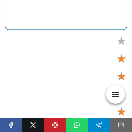
★
★
★
★
★
Tu puntuación:
Útil