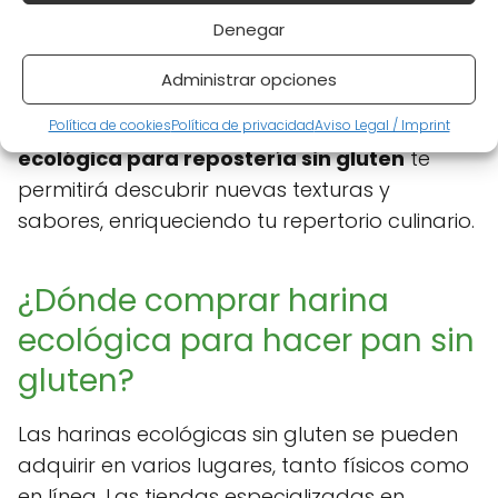
Mezcla 2 tazas de harina de garbanzo, 1/2
Denegar
taza de semillas de chía, agua y sal. Hornea
a 180°C durante 30 minutos.
Administrar opciones
Experimentar en la cocina con
harina
Política de cookies
Política de privacidad
Aviso Legal / Imprint
ecológica para repostería sin gluten
te
permitirá descubrir nuevas texturas y
sabores, enriqueciendo tu repertorio culinario.
¿Dónde comprar harina
ecológica para hacer pan sin
gluten?
Las harinas ecológicas sin gluten se pueden
adquirir en varios lugares, tanto físicos como
en línea. Las tiendas especializadas en