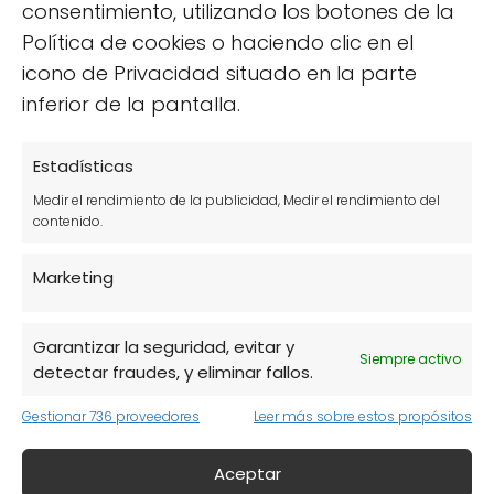
consentimiento, utilizando los botones de la
Política de cookies o haciendo clic en el
icono de Privacidad situado en la parte
inferior de la pantalla.
Asegúrate de combinar diferentes tipos
de harinas para obtener una mejor
Estadísticas
textura.
Medir el rendimiento de la publicidad, Medir el rendimiento del
Utiliza ingredientes húmedos, como puré
contenido.
de manzana o yogur, para ayudar en la
Marketing
cocción.
Incorpora ingredientes como semillas o
Garantizar la seguridad, evitar y
frutos secos para agregar más
Siempre activo
detectar fraudes, y eliminar fallos.
nutrientes.
Gestionar 736 proveedores
Leer más sobre estos propósitos
Un ejemplo de receta sencilla es el pan de
harina de garbanzo
y semillas de chía.
Aceptar