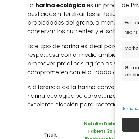
La
harina ecológica
es un producto ela
de Pri
pesticidas ni fertilizantes sintéticos. S
propiedades del grano, a menudo medi
Estadí
conservar los nutrientes y el sabor natur
Medir e
Este tipo de harina es ideal para quie
Marke
respetuosa con el medio ambiente. La 
promover prácticas agrícolas sostenibl
Garant
comprometen con el cuidado del plane
elimina
A diferencia de la harina convencional,
harina ecológica se caracteriza por su 
excelente elección para recetas tanto 
Gestiona
Natulim Dishwasher
Tablets 30 Uses –
Título
Biodegradable and