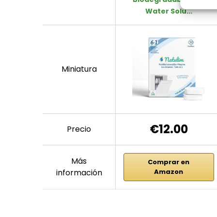
Water Solu...
Miniatura
€12.00
Precio
Más
Comprar en
información
Amazon