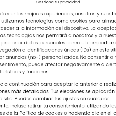
Gestiona tu privacidad
frecer las mejores experiencias, nosotros y nuestr
s utilizamos tecnologías como cookies para alma
ceder a la información del dispositivo. La acepta
as tecnologías nos permitirá a nosotros y a nues
s procesar datos personales como el comportam
egación o identificaciones únicas (IDs) en este sit
r anuncios (no-) personalizados. No consentir o r
nsentimiento, puede afectar negativamente a cier
erísticas y funciones.
es la harina ecológica, sus diferencias con la
ic a continuación para aceptar lo anterior o reali
ónde puedes adquirirla de manera online.
ones más detalladas. Tus elecciones se aplicarán
e sitio. Puedes cambiar tus ajustes en cualquier
ógica?
o, incluso retirar tu consentimiento, utilizando lo
s de la Política de cookies o haciendo clic en el 