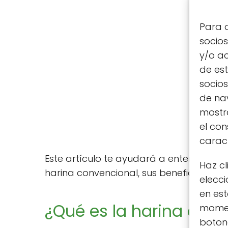
Para o
socio
y/o ac
de est
socio
de nav
mostra
el co
caract
Este artículo te ayudará a entender qué 
Haz cl
harina convencional, sus beneficios y d
elecci
en est
¿Qué es la harina ecol
moment
botone