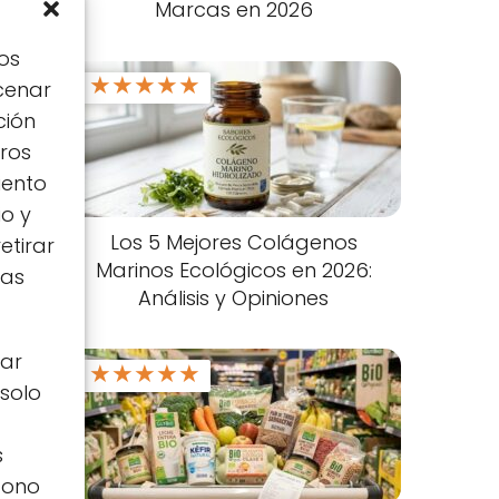
Marcas en 2026
os
★
★
★
★
★
cenar
ción
tros
iento
io y
Los 5 Mejores Colágenos
etirar
Marinos Ecológicos en 2026:
tas
Análisis y Opiniones
zar
★
★
★
★
★
 solo
s
icono