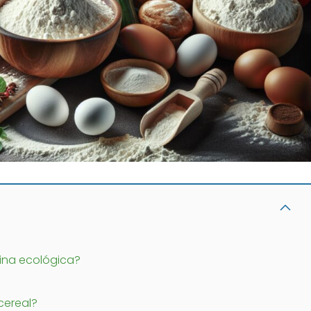
rina ecológica?
cereal?