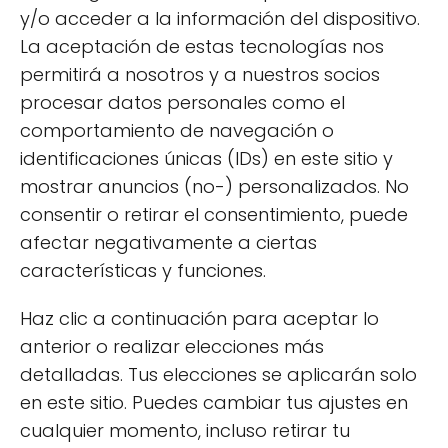
hialurónico
y extractos de plantas, que son
y/o acceder a la información del dispositivo.
beneficiosos para la piel acneica.
La aceptación de estas tecnologías nos
permitirá a nosotros y a nuestros socios
Es recomendable leer las etiquetas y buscar
procesar datos personales como el
productos que indiquen específicamente que
comportamiento de navegación o
son no comedogénicos. Esto garantizará que
identificaciones únicas (IDs) en este sitio y
estás eligiendo cosméticos que favorezcan la
mostrar anuncios (no-) personalizados. No
salud de tu piel.
consentir o retirar el consentimiento, puede
afectar negativamente a ciertas
¿Es eficaz combinar
características y funciones.
tratamientos anti-acné y
Haz clic a continuación para aceptar lo
antienvejecimiento?
anterior o realizar elecciones más
detalladas. Tus elecciones se aplicarán solo
La combinación de tratamientos anti-acné y
en este sitio. Puedes cambiar tus ajustes en
antienvejecimiento puede ser eficaz si se
cualquier momento, incluso retirar tu
seleccionan los productos adecuados.