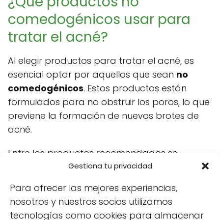
¿Qué productos no
comedogénicos usar para
tratar el acné?
Al elegir productos para tratar el acné, es
esencial optar por aquellos que sean
no
comedogénicos
. Estos productos están
formulados para no obstruir los poros, lo que
previene la formación de nuevos brotes de
acné.
Entre los productos recomendados se
Gestiona tu privacidad
encuentran los limpiadores suaves, tónicos a
base de agua y cremas hidratantes ligeras.
Para ofrecer las mejores experiencias,
También se pueden considerar sérums que
nosotros y nuestros socios utilizamos
contengan ingredientes como
ácido
tecnologías como cookies para almacenar