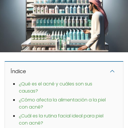
Índice
¿Qué es el acné y cuáles son sus
causas?
¿Cómo afecta la alimentación a la piel
con acné?
¿Cuál es la rutina facial ideal para piel
con acné?