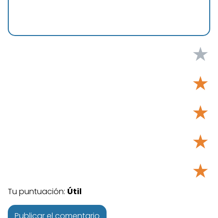
★
★
★
★
★
Tu puntuación:
Útil