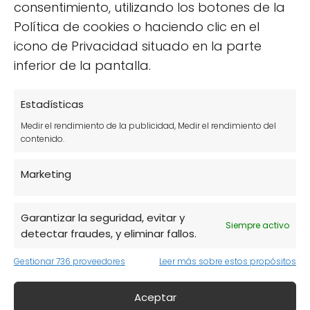
consentimiento, utilizando los botones de la
Muchas personas se preocupan por el acné,
Política de cookies o haciendo clic en el
pero también desean prevenir los signos del
icono de Privacidad situado en la parte
envejecimiento.
Es posible encontrar
inferior de la pantalla.
productos multifuncionales
que cumplan
con ambas funciones.
Estadísticas
Medir el rendimiento de la publicidad, Medir el rendimiento del
contenido.
Marketing
Garantizar la seguridad, evitar y
Siempre activo
detectar fraudes, y eliminar fallos.
Gestionar 736 proveedores
Leer más sobre estos propósitos
Aceptar