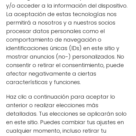
Evitar calentarlo a altas temperaturas
y/o acceder a la información del dispositivo.
para no perder sus beneficios.
La aceptación de estas tecnologías nos
permitirá a nosotros y a nuestros socios
procesar datos personales como el
Cómo el aceite ecológico
comportamiento de navegación o
mejora la salud digestiva
identificaciones únicas (IDs) en este sitio y
mostrar anuncios (no-) personalizados. No
El aceite ecológico, especialmente el aceite
consentir o retirar el consentimiento, puede
de oliva virgen extra, ha demostrado tener un
afectar negativamente a ciertas
impacto positivo en la salud digestiva. Su
características y funciones.
composición rica en ácidos grasos
monoinsaturados y antioxidantes contribuye
Haz clic a continuación para aceptar lo
a mantener un sistema digestivo saludable.
anterior o realizar elecciones más
Estos componentes ayudan a reducir la
detalladas. Tus elecciones se aplicarán solo
inflamación en el tracto gastrointestinal,
en este sitio. Puedes cambiar tus ajustes en
promoviendo una digestión más eficiente y
cualquier momento, incluso retirar tu