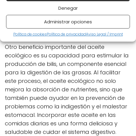
Denegar
Apoya la salud de la mucosa intestinal.
Administrar opciones
Favorece el equilibrio de la flora
intestinal.
Política de cookies
Política de privacidad
Aviso Legal / Imprint
Otro beneficio importante del aceite
ecológico es su capacidad para estimular la
producción de bilis, un componente esencial
para la digestión de las grasas. Al facilitar
este proceso, el aceite ecológico no solo
mejora la absorción de nutrientes, sino que
también puede ayudar en la prevención de
problemas como la indigestión y el malestar
estomacal. Incorporar este aceite en las
comidas diarias es una forma deliciosa y
saludable de cuidar el sistema digestivo.