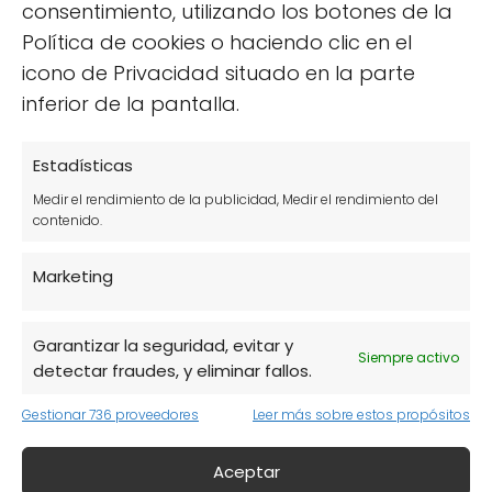
cómoda.
consentimiento, utilizando los botones de la
Política de cookies o haciendo clic en el
Una de las principales formas en que el
icono de Privacidad situado en la parte
aceite ecológico mejora la salud digestiva es
inferior de la pantalla.
a través de sus propiedades
antiinflamatorias. Al incluir este tipo de aceite
Estadísticas
en la dieta, se puede favorecer la salud de la
Medir el rendimiento de la publicidad, Medir el rendimiento del
mucosa intestinal y prevenir trastornos
contenido.
digestivos como la colitis o el síndrome del
intestino irritable. Además, su contenido en
Marketing
polifenoles apoya la flora intestinal,
promoviendo un equilibrio adecuado de
Garantizar la seguridad, evitar y
Siempre activo
bacterias beneficiosas.
detectar fraudes, y eliminar fallos.
Promueve una digestión más eficiente.
Gestionar 736 proveedores
Leer más sobre estos propósitos
Reduce la inflamación del tracto
Aceptar
digestivo.