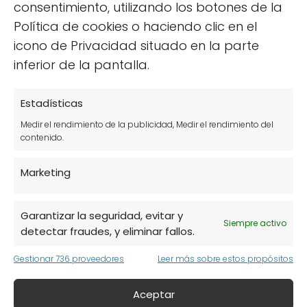
consentimiento, utilizando los botones de la
Adicionalmente, es recomendable cocinar
Política de cookies o haciendo clic en el
con utensilios de hierro, ya que esto puede
icono de Privacidad situado en la parte
aportar pequeñas cantidades de este
inferior de la pantalla.
mineral a los alimentos.
Estadísticas
Medir el rendimiento de la publicidad, Medir el rendimiento del
contenido.
Marketing
Garantizar la seguridad, evitar y
Siempre activo
detectar fraudes, y eliminar fallos.
Gestionar 736 proveedores
Leer más sobre estos propósitos
Aceptar