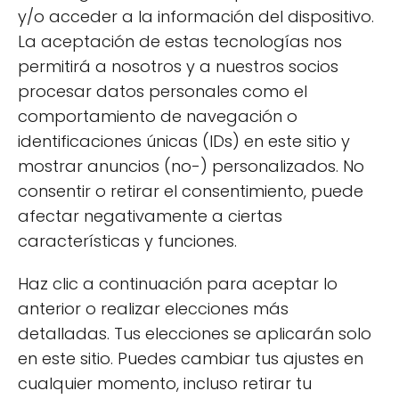
y/o acceder a la información del dispositivo.
absorción:
La aceptación de estas tecnologías nos
Combina hierro y vitamina C:
Consumir
permitirá a nosotros y a nuestros socios
alimentos ricos en vitamina C, como
procesar datos personales como el
naranjas o pimientos, junto con alimentos
comportamiento de navegación o
ricos en hierro mejora la absorción.
identificaciones únicas (IDs) en este sitio y
mostrar anuncios (no-) personalizados. No
Evita ciertos alimentos:
Los taninos
consentir o retirar el consentimiento, puede
presentes en el té y el café pueden inhibir
afectar negativamente a ciertas
la absorción de hierro, así que es mejor
características y funciones.
evitarlos en las comidas principales.
Haz clic a continuación para aceptar lo
Consume hierro hemo:
Si bien el hierro
anterior o realizar elecciones más
no hemo es menos absorbible, consumir
detalladas. Tus elecciones se aplicarán solo
hierro hemo de fuentes animales, como
en este sitio. Puedes cambiar tus ajustes en
carnes rojas, puede ayudar a mejorar la
cualquier momento, incluso retirar tu
ingesta total de hierro.