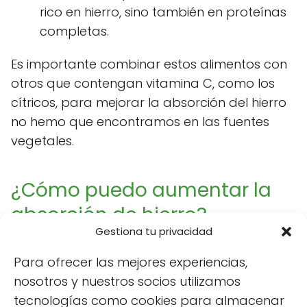
rico en hierro, sino también en proteínas
completas.
Es importante combinar estos alimentos con
otros que contengan vitamina C, como los
cítricos, para mejorar la absorción del hierro
no hemo que encontramos en las fuentes
vegetales.
¿Cómo puedo aumentar la
absorción de hierro?
Gestiona tu privacidad
Aumentar la absorción de hierro es
Para ofrecer las mejores experiencias,
fundamental, especialmente si tu dieta se
nosotros y nuestros socios utilizamos
basa en fuentes vegetales. Aquí algunos
tecnologías como cookies para almacenar
consejos prácticos para maximizar esta