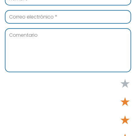
★
★
★