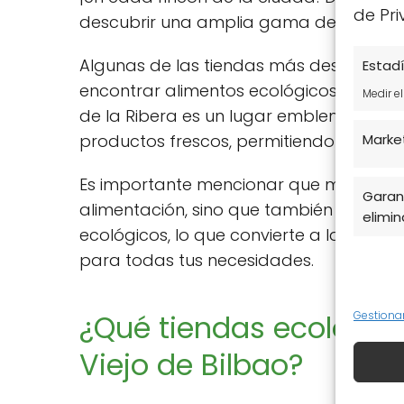
de Pri
descubrir una amplia gama de opciones
Algunas de las tiendas más destacadas
Estadí
encontrar alimentos ecológicos y prod
Medir e
de la Ribera es un lugar emblemático d
productos frescos, permitiendo una exp
Marke
Es importante mencionar que muchas de 
Garant
alimentación, sino que también ofrecen
elimina
ecológicos, lo que convierte a las
tiend
para todas tus necesidades.
¿Qué tiendas ecológic
Gestiona
Viejo de Bilbao?