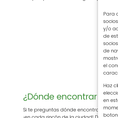
Para o
socio
y/o ac
de est
socio
de nav
mostra
el co
caract
Haz cl
elecci
¿Dónde encontrar tien
en est
moment
Si te preguntas dónde encontrar
tienda
botone
¡en cada rincón de la ciudad! Desde el 