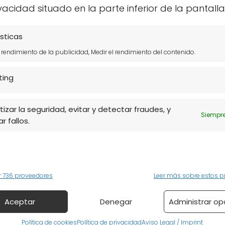
vacidad situado en la parte inferior de la pantalla
 que ofrecen productos frescos y naturales.
 incluyen el herbolario Navarro, donde se puede
sticas
uctos de cuidado personal. Además, el mercado
l rendimiento de la publicidad, Medir el rendimiento del contenido.
onde los productores locales ofrecen sus
eriencia de compra única.
ting
estas tiendas no solo se centran en la
izar la seguridad, evitar y detectar fraudes, y
 productos de limpieza y cuidado personal
Siempre
r fallos.
as ecológicas en Bilbao
en un destino integral
as destacan en el Casco
r 736 proveedores
Leer más sobre estos p
Aceptar
Denegar
Administrar op
Política de cookies
Política de privacidad
Aviso Legal / Imprint