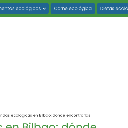
imentos ecológicos
Carne ecológica
Dietas ecol
endas ecológicas en Bilbao: dónde encontrarlas
 en Bilbao: dónde