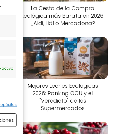
.
La Cesta de la Compra
Ecológica más Barata en 2026:
n
¿Aldi, Lidl o Mercadona?
 activo
Mejores Leches Ecológicas
2026: Ranking OCU y el
"Veredicto" de los
ropósitos
Supermercados
ciones