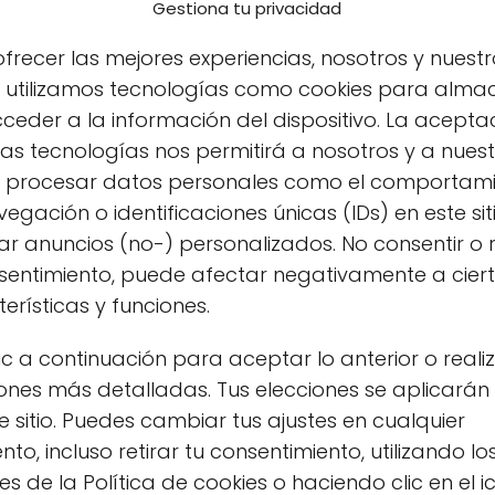
Gestiona tu privacidad
frecer las mejores experiencias, nosotros y nuestr
s utilizamos tecnologías como cookies para alma
ceder a la información del dispositivo. La acepta
as tecnologías nos permitirá a nosotros y a nues
s procesar datos personales como el comportam
egación o identificaciones únicas (IDs) en este sit
r anuncios (no-) personalizados. No consentir o r
nsentimiento, puede afectar negativamente a cier
erísticas y funciones.
ic a continuación para aceptar lo anterior o reali
ones más detalladas. Tus elecciones se aplicarán
das ecológicas en Bilbao?
e sitio. Puedes cambiar tus ajustes en cualquier
o, incluso retirar tu consentimiento, utilizando lo
s ecológicas en Bilbao
, la respuesta es sencilla:
s de la Política de cookies o haciendo clic en el 
centro hasta los barrios más alejados, puedes