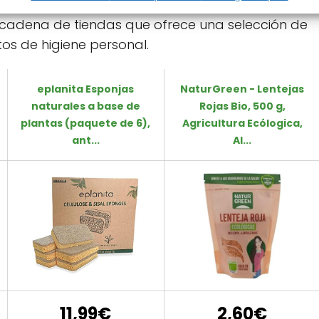
ariedad de
tiendas ecológicas
que vale la pena
 cadena de tiendas que ofrece una selección de
os de higiene personal.
eplanita Esponjas
NaturGreen - Lentejas
naturales a base de
Rojas Bio, 500 g,
plantas (paquete de 6),
Agricultura Ecólogica,
ant...
Al...
11,99€
2,60€