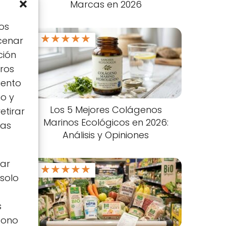
Marcas en 2026
os
★
★
★
★
★
cenar
ción
tros
iento
io y
Los 5 Mejores Colágenos
etirar
Marinos Ecológicos en 2026:
tas
Análisis y Opiniones
zar
★
★
★
★
★
 solo
s
icono