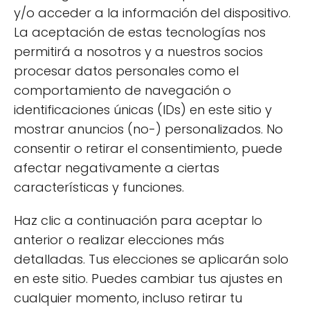
y/o acceder a la información del dispositivo.
responsables al momento de elegir
La aceptación de estas tecnologías nos
productos.
permitirá a nosotros y a nuestros socios
procesar datos personales como el
¿Qué sellos ecológicos son
comportamiento de navegación o
los más reconocidos?
identificaciones únicas (IDs) en este sitio y
mostrar anuncios (no-) personalizados. No
En el ámbito ecológico, existe una variedad
consentir o retirar el consentimiento, puede
de sellos que ofrecen garantías sobre la
afectar negativamente a ciertas
calidad y sostenibilidad de los productos.
características y funciones.
Algunos de los más reconocidos son:
Haz clic a continuación para aceptar lo
EU Organic
: Este sello es uno de los más
anterior o realizar elecciones más
conocidos en Europa y se centra en la
detalladas. Tus elecciones se aplicarán solo
producción agrícola ecológica.
en este sitio. Puedes cambiar tus ajustes en
cualquier momento, incluso retirar tu
Ecolabel de la UE
: Reconocido en toda