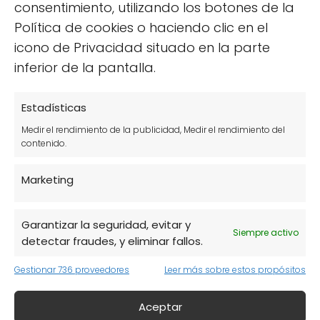
consentimiento, utilizando los botones de la
Europa, este sello se otorga a productos
Política de cookies o haciendo clic en el
que cumplen con estrictas normas
icono de Privacidad situado en la parte
ambientales.
inferior de la pantalla.
Demeter
: Reconocido en el ámbito de la
agricultura biodinámica, este sello
Estadísticas
garantiza un enfoque holístico en la
Medir el rendimiento de la publicidad, Medir el rendimiento del
producción.
contenido.
CCPAE
: Especifico para Cataluña, este
Marketing
sello asegura que los productos
cumplen con las normativas ecológicas
Garantizar la seguridad, evitar y
locales.
Siempre activo
detectar fraudes, y eliminar fallos.
ECOCERT
: Este organismo certificador
Gestionar 736 proveedores
Leer más sobre estos propósitos
tiene reconocimiento internacional y se
enfoca en la sostenibilidad y la
Aceptar
producción orgánica.