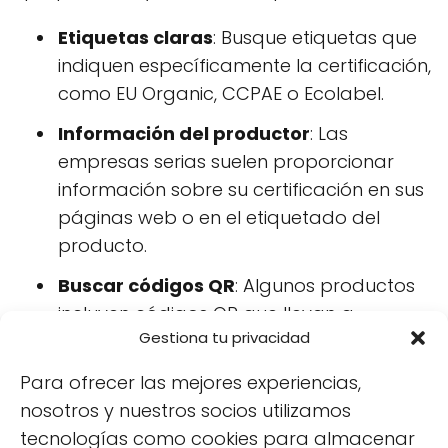
Etiquetas claras
: Busque etiquetas que
indiquen específicamente la certificación,
como EU Organic, CCPAE o Ecolabel.
Información del productor
: Las
empresas serias suelen proporcionar
información sobre su certificación en sus
páginas web o en el etiquetado del
producto.
Buscar códigos QR
: Algunos productos
incluyen códigos QR que llevan a
Gestiona tu privacidad
información sobre la certificación y los
estándares cumplidos.
Para ofrecer las mejores experiencias,
nosotros y nuestros socios utilizamos
Con estas pautas, los consumidores pueden
tecnologías como cookies para almacenar
tomar decisiones más informadas y