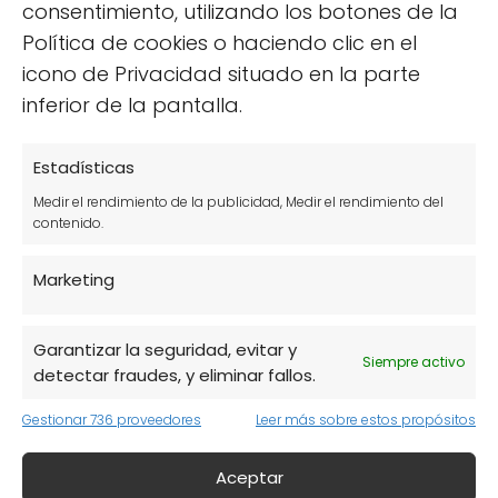
consentimiento, utilizando los botones de la
Política de cookies o haciendo clic en el
icono de Privacidad situado en la parte
inferior de la pantalla.
Busca pastas que contengan ingredientes
Estadísticas
naturales y evita aquellas con aditivos
Medir el rendimiento de la publicidad, Medir el rendimiento del
artificiales. Además, considera tu tipo de
contenido.
necesidades dentales, como si eres propenso
Marketing
a las caries o si tienes encías sensibles.
Consulta con tu dentista
: Ellos pueden
Garantizar la seguridad, evitar y
Siempre activo
ofrecer recomendaciones basadas en tu
detectar fraudes, y eliminar fallos.
salud dental.
Gestionar 736 proveedores
Leer más sobre estos propósitos
Lee reseñas
: Las experiencias de otros
Aceptar
usuarios pueden proporcionarte