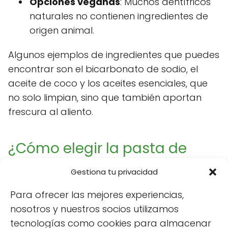
Opciones veganas
: Muchos dentífricos
naturales no contienen ingredientes de
origen animal.
Algunos ejemplos de ingredientes que puedes
encontrar son el bicarbonato de sodio, el
aceite de coco y los aceites esenciales, que
no solo limpian, sino que también aportan
frescura al aliento.
¿Cómo elegir la pasta de
dientes natural más útil para
Gestiona tu privacidad
tu boca?
Para ofrecer las mejores experiencias,
nosotros y nuestros socios utilizamos
Elegir la pasta de dientes natural adecuada
tecnologías como cookies para almacenar
puede parecer un desafío, pero hay ciertos