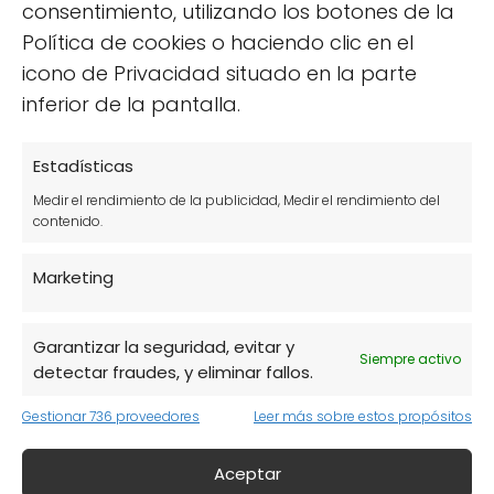
consentimiento, utilizando los botones de la
Política de cookies o haciendo clic en el
icono de Privacidad situado en la parte
inferior de la pantalla.
Gordolobo: ¿Cómo se
Estadísticas
siembran sus semillas
Medir el rendimiento de la publicidad, Medir el rendimiento del
contenido.
correctamente?
Marketing
La siembra del
gordolobo
es un proceso
relativamente sencillo. Para empezar, se
Garantizar la seguridad, evitar y
recomienda seleccionar un lugar soleado y
Siempre activo
detectar fraudes, y eliminar fallos.
bien drenado. Las semillas deben ser
sembradas en primavera, cuando las
Gestionar 736 proveedores
Leer más sobre estos propósitos
temperaturas comienzan a elevarse.
Aceptar