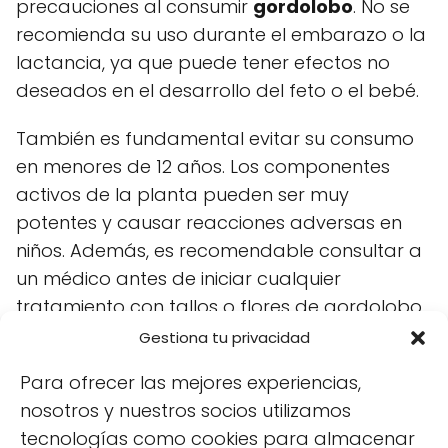
precauciones al consumir
gordolobo
. No se
recomienda su uso durante el embarazo o la
lactancia, ya que puede tener efectos no
deseados en el desarrollo del feto o el bebé.
También es fundamental evitar su consumo
en menores de 12 años. Los componentes
activos de la planta pueden ser muy
potentes y causar reacciones adversas en
niños. Además, es recomendable consultar a
un médico antes de iniciar cualquier
tratamiento con tallos o flores de gordolobo,
especialmente si se está tomando algún
Gestiona tu privacidad
medicamento.
Para ofrecer las mejores experiencias,
En caso de experimentar efectos secundarios
nosotros y nuestros socios utilizamos
como alergias o malestar estomacal, es
tecnologías como cookies para almacenar