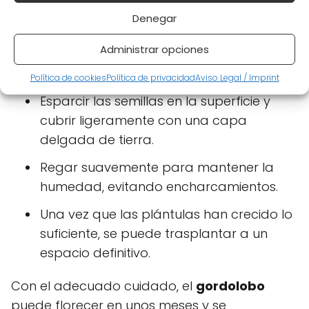
Los pasos para sembrar las semillas de
Denegar
gordolobo son los siguientes:
Administrar opciones
Preparar el suelo, asegurando que esté
suelto y libre de malas hierbas.
Política de cookies
Política de privacidad
Aviso Legal / Imprint
Esparcir las semillas en la superficie y
cubrir ligeramente con una capa
delgada de tierra.
Regar suavemente para mantener la
humedad, evitando encharcamientos.
Una vez que las plántulas han crecido lo
suficiente, se puede trasplantar a un
espacio definitivo.
Con el adecuado cuidado, el
gordolobo
puede florecer en unos meses y se