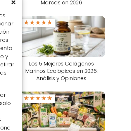
Marcas en 2026
os
★
★
★
★
★
cenar
ción
tros
iento
io y
Los 5 Mejores Colágenos
etirar
Marinos Ecológicos en 2026:
tas
Análisis y Opiniones
zar
★
★
★
★
★
 solo
s
icono