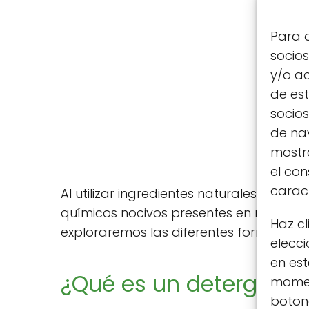
Para o
socio
y/o ac
de est
socio
de nav
mostra
el co
caract
Al utilizar ingredientes naturales, no so
químicos nocivos presentes en muchos 
Haz cl
exploraremos las diferentes formas de 
elecci
en est
¿Qué es un detergente
moment
botone