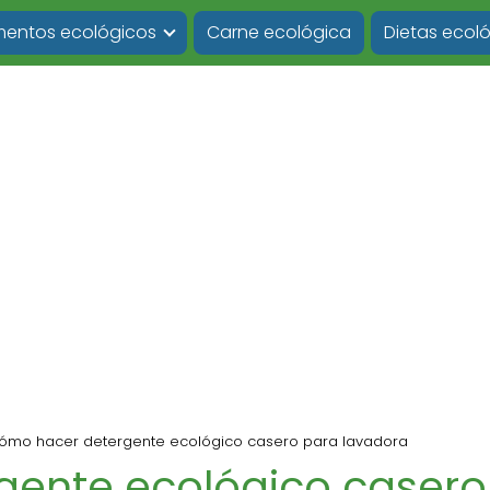
imentos ecológicos
Carne ecológica
Dietas ecol
ómo hacer detergente ecológico casero para lavadora
gente ecológico casero