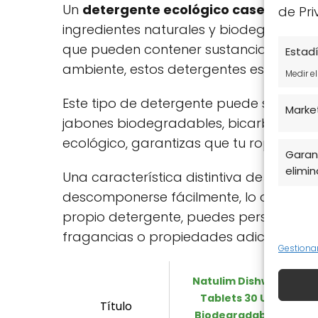
Un
detergente ecológico casero
es un
de Pri
ingredientes naturales y biodegradables
que pueden contener sustancias química
Estadí
ambiente, estos detergentes están form
Medir e
Este tipo de detergente puede ser líqui
Marke
jabones biodegradables, bicarbonato de
ecológico, garantizas que tu ropa esté 
Garant
elimina
Una característica distintiva de los d
descomponerse fácilmente, lo que minim
propio detergente, puedes personalizar
fragancias o propiedades adicionales.
Gestiona
Natulim Dishwasher
Tablets 30 Uses –
Título
Biodegradable and