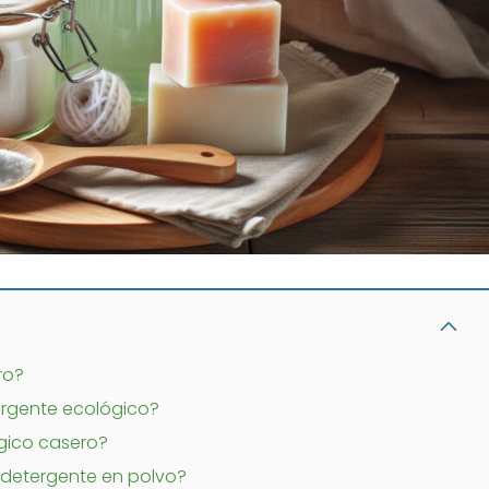
ro?
ergente ecológico?
gico casero?
 detergente en polvo?