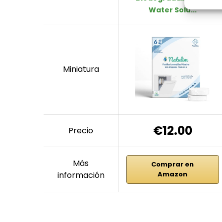
Water Solu...
Miniatura
€12.00
Precio
Más
Comprar en
información
Amazon