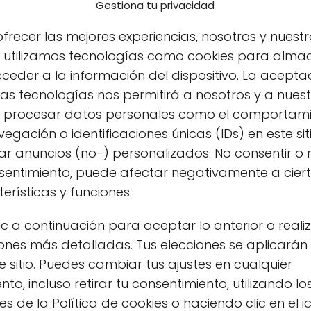
Gestiona tu privacidad
frecer las mejores experiencias, nosotros y nuestr
s utilizamos tecnologías como cookies para alma
ceder a la información del dispositivo. La acepta
as tecnologías nos permitirá a nosotros y a nues
s procesar datos personales como el comportam
egación o identificaciones únicas (IDs) en este sit
r anuncios (no-) personalizados. No consentir o r
nsentimiento, puede afectar negativamente a cier
erísticas y funciones.
lo ahorras dinero, sino que también evitas los
productos comerciales. A continuación,
ic a continuación para aceptar lo anterior o reali
crear tu propio detergente ecológico en casa.
ones más detalladas. Tus elecciones se aplicarán
e sitio. Puedes cambiar tus ajustes en cualquier
 ecológico casero?
o, incluso retirar tu consentimiento, utilizando lo
s de la Política de cookies o haciendo clic en el 