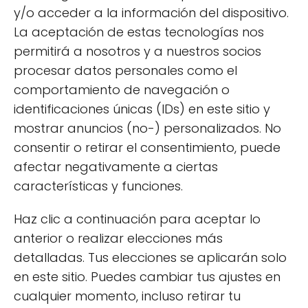
y/o acceder a la información del dispositivo.
Además, deberías eliminar los brotes
La aceptación de estas tecnologías nos
secundarios que aparecen en la planta. Esto
permitirá a nosotros y a nuestros socios
no solo ayuda a concentrar la energía de la
procesar datos personales como el
planta en la producción de frutos, sino que
comportamiento de navegación o
también mejora la circulación de aire,
identificaciones únicas (IDs) en este sitio y
reduciendo el riesgo de enfermedades.
mostrar anuncios (no-) personalizados. No
consentir o retirar el consentimiento, puede
La polinización es otro aspecto vital. Las flores
afectar negativamente a ciertas
del calabacín son generalmente polinizadas
características y funciones.
por abejas. Si no ves muchas abejas en tu
área, puedes ayudar a la polinización
Haz clic a continuación para aceptar lo
manualmente, utilizando un pincel suave
anterior o realizar elecciones más
para transferir el polen de una flor masculina
detalladas. Tus elecciones se aplicarán solo
a una femenina.
en este sitio. Puedes cambiar tus ajustes en
cualquier momento, incluso retirar tu