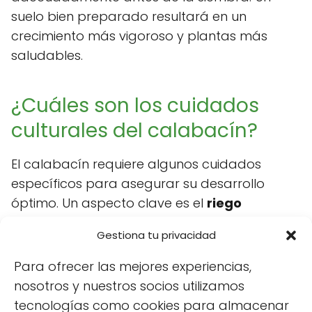
suelo bien preparado resultará en un
crecimiento más vigoroso y plantas más
saludables.
¿Cuáles son los cuidados
culturales del calabacín?
El calabacín requiere algunos cuidados
específicos para asegurar su desarrollo
óptimo. Un aspecto clave es el
riego
adecuado
. Es importante regar
Gestiona tu privacidad
regularmente, especialmente durante los
períodos secos, pero evitando el
Para ofrecer las mejores experiencias,
encharcamiento. Un riego constante y
nosotros y nuestros socios utilizamos
moderado es ideal.
tecnologías como cookies para almacenar