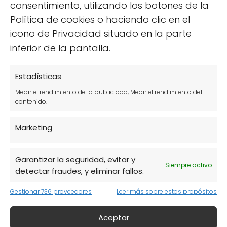
Consejos prácticos para la
consentimiento, utilizando los botones de la
Política de cookies o haciendo clic en el
plantación de calabacines
icono de Privacidad situado en la parte
inferior de la pantalla.
Al momento de plantar calabacines, hay
ciertos consejos que pueden facilitar el
proceso:
Estadísticas
Medir el rendimiento de la publicidad, Medir el rendimiento del
contenido.
Marketing
Garantizar la seguridad, evitar y
Siempre activo
detectar fraudes, y eliminar fallos.
Gestionar 736 proveedores
Leer más sobre estos propósitos
Aceptar