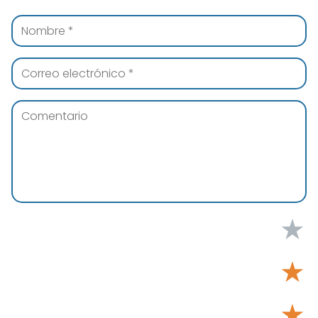
★
★
★