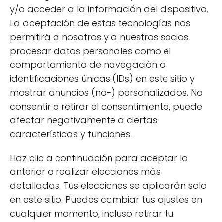
Mejores Leches Ecológicas 2026:
y/o acceder a la información del dispositivo.
Ranking OCU y el "Veredicto" de
La aceptación de estas tecnologías nos
los Supermercados
permitirá a nosotros y a nuestros socios
procesar datos personales como el
comportamiento de navegación o
identificaciones únicas (IDs) en este sitio y
mostrar anuncios (no-) personalizados. No
consentir o retirar el consentimiento, puede
Cereales sin gluten
afectar negativamente a ciertas
disponibles en Mercadona
características y funciones.
Mercadona es uno de los supermercados
Haz clic a continuación para aceptar lo
más populares en España y ofrece una
anterior o realizar elecciones más
variedad de
cereales sin gluten
. Entre las
detalladas. Tus elecciones se aplicarán solo
opciones más destacadas se encuentran:
en este sitio. Puedes cambiar tus ajustes en
cualquier momento, incluso retirar tu
Cereales Choco Bites de Proceli: