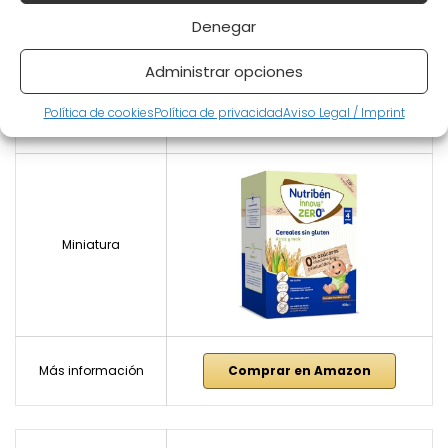
están certificados como libres de gluten.
Denegar
Administrar opciones
Nutribén innova ZERO 0% Gluten
Título
Free Cereals | Rice and Corn |
Política de cookies
Política de privacidad
Aviso Legal / Imprint
Bab...
Miniatura
Más información
Comprar en Amazon