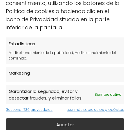
consentimiento, utilizando los botones de la
Perfectos para los amantes del
Política de cookies o haciendo clic en el
chocolate, estos cereales son una
icono de Privacidad situado en la parte
excelente opción de desayuno.
inferior de la pantalla.
Cereales Flakes de Dr. Schar:
Crujientes
y ligeros, ideales para acompañar con
Estadísticas
leche o yogur.
Medir el rendimiento de la publicidad, Medir el rendimiento del
contenido.
Cereales de arroz:
Suelen ser una
opción versátil que puede disfrutarse en
Marketing
varias combinaciones.
Garantizar la seguridad, evitar y
Además, Mercadona también ofrece
Siempre activo
detectar fraudes, y eliminar fallos.
productos sin azúcar añadido, lo que es una
gran ventaja para quienes buscan opciones
Gestionar 736 proveedores
Leer más sobre estos propósitos
más saludables. Es importante leer las
Aceptar
etiquetas y asegurarse de que los productos