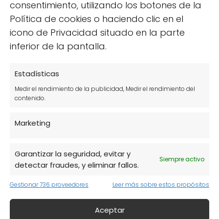
consentimiento, utilizando los botones de la
Política de cookies o haciendo clic en el
icono de Privacidad situado en la parte
inferior de la pantalla.
Estadísticas
Medir el rendimiento de la publicidad, Medir el rendimiento del
contenido.
Marketing
Mejor calidad nutricional:
Aumenta la
Garantizar la seguridad, evitar y
ingesta de nutrientes esenciales.
Siempre activo
detectar fraudes, y eliminar fallos.
Apoyo al bienestar animal:
Los
Gestionar 736 proveedores
Leer más sobre estos propósitos
animales son criados en condiciones
más humanas.
Aceptar