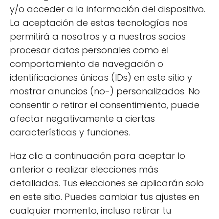
contenido de aditivos y productos químicos.
y/o acceder a la información del dispositivo.
La aceptación de estas tecnologías nos
Además, la carne ecológica suele tener un
permitirá a nosotros y a nuestros socios
sabor más intenso y auténtico, lo que la
procesar datos personales como el
convierte en una opción ideal para aquellos
comportamiento de navegación o
que disfrutan de una buena cocina. La
carne
identificaciones únicas (IDs) en este sitio y
ecológica gourmet
es cada vez más
mostrar anuncios (no-) personalizados. No
popular entre los chefs y aficionados a la
consentir o retirar el consentimiento, puede
gastronomía.
afectar negativamente a ciertas
características y funciones.
Haz clic a continuación para aceptar lo
anterior o realizar elecciones más
detalladas. Tus elecciones se aplicarán solo
en este sitio. Puedes cambiar tus ajustes en
cualquier momento, incluso retirar tu