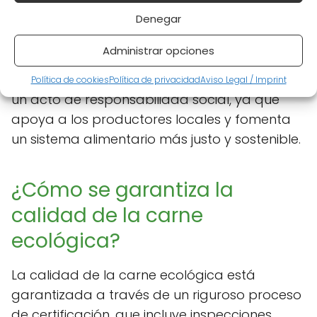
Beneficios medioambientales:
Denegar
Promueve prácticas agrícolas
sostenibles.
Administrar opciones
Finalmente, elegir carne ecológica también es
Política de cookies
Política de privacidad
Aviso Legal / Imprint
un acto de responsabilidad social, ya que
apoya a los productores locales y fomenta
un sistema alimentario más justo y sostenible.
¿Cómo se garantiza la
calidad de la carne
ecológica?
La calidad de la carne ecológica está
garantizada a través de un riguroso proceso
de certificación, que incluye inspecciones