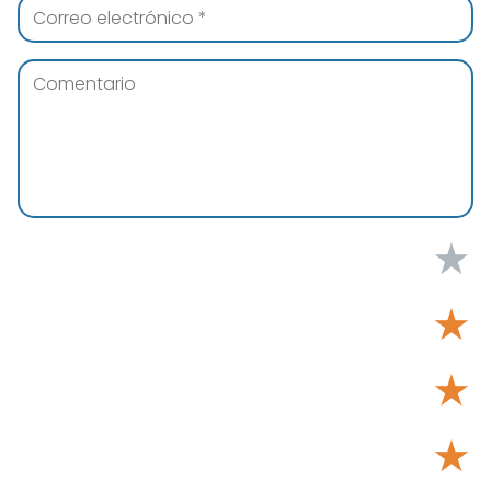
★
★
★
★